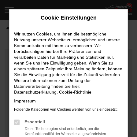
Zum
Hauptinhalt
Cookie Einstellungen
springen
Startseite
Fahrzeugangebote
Fahrzeugverkauf
Wir nutzen Cookies, um Ihnen die bestmögliche
Nutzung unserer Webseite zu ermöglichen und unsere
Kommunikation mit Ihnen zu verbessern. Wir
berücksichtigen hierbei Ihre Präferenzen und
Fehler: Network Error
verarbeiten Daten für Marketing und Statistiken nur,
wenn Sie uns Ihre Einwilligung geben. Wenn Sie zu
Beim Laden ist ein Fehler aufgetreten.
einem späteren Zeitpunkt Ihre Meinung ändern, können
Hier sind ein paar Tipps, die dir helfen können:
Sie die Einwilligung jederzeit für die Zukunft widerrufen.
Weitere Informationen zum Umfang der
Überprüfe deine Firewall und deine
Datenverarbeitung finden Sie hier:
Datenschutzerklärung
,
Cookie-Richtlinie
.
Internetverbindung.
Laden andere Webseiten, zum Beispiel deine
Impressum
Suchmaschine?
Folgende Kategorien von Cookies werden von uns eingesetzt:
Prüfe deine Browsererweiterungen.
Manche Erweiterungen, wie Werbeblocker, können
Essentiell
das Laden bestimmter Seiten verhindern.
Diese Technologien sind erforderlich, um die
Kernfunktionalität der Webseite zu gewährleisten.
Funktioniert die Seite in einem anderen Browser