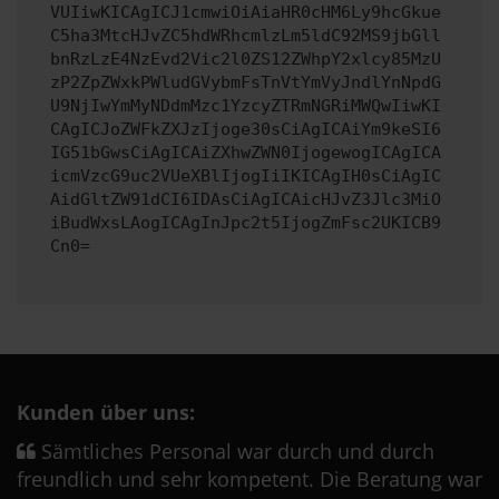
VUIiwKICAgICJ1cmwiOiAiaHR0cHM6Ly9hcGkue
C5ha3MtcHJvZC5hdWRhcmlzLm5ldC92MS9jbGll
bnRzLzE4NzEvd2Vic2l0ZS12ZWhpY2xlcy85MzU
zP2ZpZWxkPWludGVybmFsTnVtYmVyJndlYnNpdG
U9NjIwYmMyNDdmMzc1YzcyZTRmNGRiMWQwIiwKI
CAgICJoZWFkZXJzIjoge30sCiAgICAiYm9keSI6
IG51bGwsCiAgICAiZXhwZWN0IjogewogICAgICA
icmVzcG9uc2VUeXBlIjogIiIKICAgIH0sCiAgIC
AidGltZW91dCI6IDAsCiAgICAicHJvZ3Jlc3MiO
iBudWxsLAogICAgInJpc2t5IjogZmFsc2UKICB9
Cn0=
Kunden über uns:
Sämtliches Personal war durch und durch
freundlich und sehr kompetent. Die Beratung war