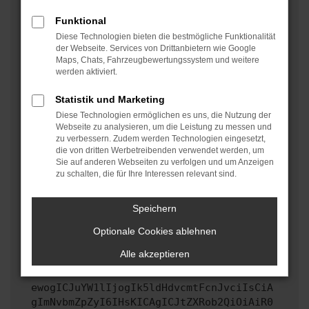
oder in einem privaten Fenster?
Funktional
Starte dein Gerät neu.
Diese Technologien bieten die bestmögliche Funktionalität
Das kann manchmal helfen, vorübergehende
der Webseite. Services von Drittanbietern wie Google
Maps, Chats, Fahrzeugbewertungssystem und weitere
Probleme zu beheben.
werden aktiviert.
Stelle sicher, dass dein Browser und dein
Betriebssystem auf dem neuesten Stand sind.
Statistik und Marketing
Veraltete Software birgt nicht nur ein
Diese Technologien ermöglichen es uns, die Nutzung der
Sicherheitsrisiko, sondern kann auch dazu führen,
Webseite zu analysieren, um die Leistung zu messen und
zu verbessern. Zudem werden Technologien eingesetzt,
dass bestimmte Funktionen nicht mehr unterstützt
die von dritten Werbetreibenden verwendet werden, um
werden.
Sie auf anderen Webseiten zu verfolgen und um Anzeigen
zu schalten, die für Ihre Interessen relevant sind.
Wende dich an den Webseitenbetreiber.
Wenn du alle oben genannten Schritte versucht hast,
kontaktiere uns bitte. Wir werden versuchen, das
Speichern
Problem zu beheben. Du kannst uns diesen Text
Optionale Cookies ablehnen
schicken, um uns bei der Fehlersuche zu
unterstützen:
Alle akzeptieren
ewogICJuYW1lIjogIk5ldHdvcmtFcnJvciIsCiA
gImNvbmZpZyI6IHsKICAgICJtZXRob2QiOiAiR0