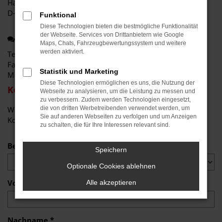
Hauptstr. 189a
D-77736 Zell am Harmersbach
Funktional
Diese Technologien bieten die bestmögliche Funktionalität
der Webseite. Services von Drittanbietern wie Google
Kontakt:
Maps, Chats, Fahrzeugbewertungssystem und weitere
werden aktiviert.
Tel.: +49 7835 - 540394 0
Fax: +49 7835 - 540394 20
Statistik und Marketing
Mail:
info@autohaus-deusch.de
Diese Technologien ermöglichen es uns, die Nutzung der
Kontaktformular
Webseite zu analysieren, um die Leistung zu messen und
zu verbessern. Zudem werden Technologien eingesetzt,
Wählen Sie bitte den entsprechenden Betreff für die
die von dritten Werbetreibenden verwendet werden, um
Sie auf anderen Webseiten zu verfolgen und um Anzeigen
Kontaktanfrage
zu schalten, die für Ihre Interessen relevant sind.
Betreff
Speichern
Optionale Cookies ablehnen
Vorname *
Alle akzeptieren
Nachname *