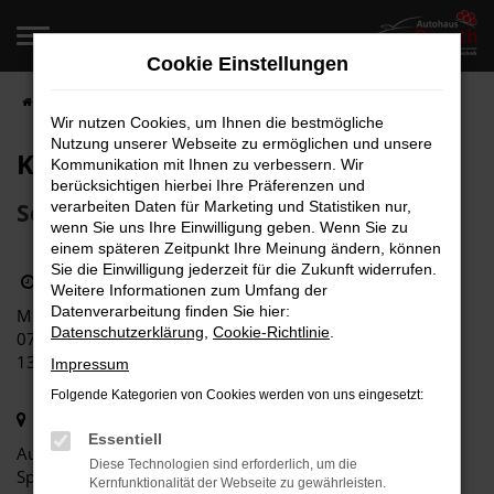
Zum
Hauptinhalt
Cookie Einstellungen
springen
Startseite
Kontakt
Kontakt & Öffnungszeiten
Wir nutzen Cookies, um Ihnen die bestmögliche
Nutzung unserer Webseite zu ermöglichen und unsere
Kontakt und Öffnungszeiten
Kommunikation mit Ihnen zu verbessern. Wir
berücksichtigen hierbei Ihre Präferenzen und
Schreiben Sie uns Ihre Nachricht
verarbeiten Daten für Marketing und Statistiken nur,
wenn Sie uns Ihre Einwilligung geben. Wenn Sie zu
einem späteren Zeitpunkt Ihre Meinung ändern, können
Sie die Einwilligung jederzeit für die Zukunft widerrufen.
Öffnungszeiten
Weitere Informationen zum Umfang der
Datenverarbeitung finden Sie hier:
Montag bis Freitag
Datenschutzerklärung
,
Cookie-Richtlinie
.
07:30 bis 12:30 Uhr
13:30 bis 17:30 Uhr
Impressum
Folgende Kategorien von Cookies werden von uns eingesetzt:
Postadresse
Essentiell
Autohaus Deusch, Inh. Sven Wangler: unabhängiger
Diese Technologien sind erforderlich, um die
Spezialist für VW-AUDI-SEAT-CUPRA-ŠKODA
Kernfunktionalität der Webseite zu gewährleisten.