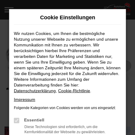
Zum
Hauptinhalt
Cookie Einstellungen
springen
Wir nutzen Cookies, um Ihnen die bestmögliche
Nutzung unserer Webseite zu ermöglichen und unsere
Kommunikation mit Ihnen zu verbessern. Wir
berücksichtigen hierbei Ihre Präferenzen und
verarbeiten Daten für Marketing und Statistiken nur,
wenn Sie uns Ihre Einwilligung geben. Wenn Sie zu
einem späteren Zeitpunkt Ihre Meinung ändern, können
Fahrzeugumbau und Veredelung
Sie die Einwilligung jederzeit für die Zukunft widerrufen.
Tuning-Fachhandel
Weitere Informationen zum Umfang der
Datenverarbeitung finden Sie hier:
Startseite
Werkstatt und Service
Tuning-Fachhandel
Datenschutzerklärung
,
Cookie-Richtlinie
.
Impressum
Folgende Kategorien von Cookies werden von uns eingesetzt:
Essentiell
Diese Technologien sind erforderlich, um die
Kernfunktionalität der Webseite zu gewährleisten.