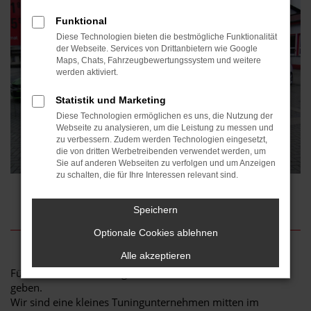
Funktional
Diese Technologien bieten die bestmögliche Funktionalität
der Webseite. Services von Drittanbietern wie Google
Maps, Chats, Fahrzeugbewertungssystem und weitere
werden aktiviert.
Statistik und Marketing
Diese Technologien ermöglichen es uns, die Nutzung der
Webseite zu analysieren, um die Leistung zu messen und
zu verbessern. Zudem werden Technologien eingesetzt,
die von dritten Werbetreibenden verwendet werden, um
Sie auf anderen Webseiten zu verfolgen und um Anzeigen
zu schalten, die für Ihre Interessen relevant sind.
Tuning Fachhandel
Speichern
Optionale Cookies ablehnen
Alle akzeptieren
Für Sie und Ihr Fahrzeug werden wir immer unser Bestes
geben.
Wir sind eine kleines Tuningunternehmen mitten im