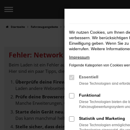
Zum
Hauptinhalt
springen
Startseite
Fahrzeugangebote
Fahrzeugverkauf
Wir nutzen Cookies, um Ihnen d
verbessern. Wir berücksichtigen 
Einwilligung geben. Wenn Sie zu 
widerrufen. Weitere Information
Fehler: Network Error
Impressum
Beim Laden ist ein Fehler aufgetreten.
Folgende Kategorien von Cookies werd
Hier sind ein paar Tipps, die dir helfen können:
Essentiell
Überprüfe deine Firewall und deine Internetverbin
Diese Technologien sind erforde
Laden andere Webseiten, zum Beispiel deine Suchmaschi
Funktional
Prüfe deine Browsererweiterungen.
Diese Technologien bieten die b
Manche Erweiterungen, wie Werbeblocker, können das Lad
Fahrzeugbewertungssystem und w
Starte dein Gerät neu.
Das kann manchmal helfen, vorübergehende Probleme z
Statistik und Marketing
Diese Technologien ermöglichen
Stelle sicher, dass dein Browser und dein Betriebs