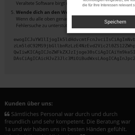
Technologien eingesetzt, die v
Veraltete Software birgt nicht nur ein Sicherheitsrisiko
die für Ihre Interessen relevant s
Wende dich an den Webseitenbetreiber.
Wenn du alle oben genannten Schritte versucht hast, kon
Speichern
Fehlersuche zu unterstützen:
ewogICJuYW1lIjogIk5ldHdvcmtFcnJvciIsCiAgImNv
zLm5ldC92MS9jbGllbnRzLzE4NzEvd2Vic2l0ZS12ZWh
QwIiwKICAgICJoZWFkZXJzIjoge30sCiAgICAiYm9keS
DAsCiAgICAicHJvZ3Jlc3MiOiBudWxsLAogICAgInJpc
Kunden über uns:
Sämtliches Personal war durch und durch
freundlich und sehr kompetent. Die Beratung war
1a und wir haben uns in besten Händen gefühlt.