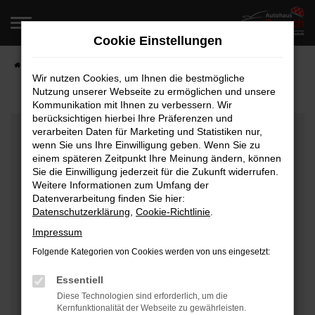
Zum
Hauptinhalt
Cookie Einstellungen
springen
Startseite
Fahrzeugangebote
Fahrzeugverkauf
Wir nutzen Cookies, um Ihnen die bestmögliche
Nutzung unserer Webseite zu ermöglichen und unsere
Kommunikation mit Ihnen zu verbessern. Wir
berücksichtigen hierbei Ihre Präferenzen und
Fehler: Network Error
verarbeiten Daten für Marketing und Statistiken nur,
wenn Sie uns Ihre Einwilligung geben. Wenn Sie zu
Beim Laden ist ein Fehler aufgetreten.
einem späteren Zeitpunkt Ihre Meinung ändern, können
Hier sind ein paar Tipps, die dir helfen können:
Sie die Einwilligung jederzeit für die Zukunft widerrufen.
Weitere Informationen zum Umfang der
Überprüfe deine Firewall und deine
Datenverarbeitung finden Sie hier:
Datenschutzerklärung
,
Cookie-Richtlinie
.
Internetverbindung.
Laden andere Webseiten, zum Beispiel deine
Impressum
Suchmaschine?
Folgende Kategorien von Cookies werden von uns eingesetzt:
Prüfe deine Browsererweiterungen.
Manche Erweiterungen, wie Werbeblocker, können
Essentiell
das Laden bestimmter Seiten verhindern.
Diese Technologien sind erforderlich, um die
Kernfunktionalität der Webseite zu gewährleisten.
Funktioniert die Seite in einem anderen Browser