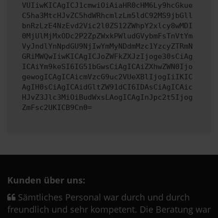
VUIiwKICAgICJ1cmwiOiAiaHR0cHM6Ly9hcGkue
C5ha3MtcHJvZC5hdWRhcmlzLm5ldC92MS9jbGll
bnRzLzE4NzEvd2Vic2l0ZS12ZWhpY2xlcy8wMDI
0MjUlMjMxODc2P2ZpZWxkPWludGVybmFsTnVtYm
VyJndlYnNpdGU9NjIwYmMyNDdmMzc1YzcyZTRmN
GRiMWQwIiwKICAgICJoZWFkZXJzIjoge30sCiAg
ICAiYm9keSI6IG51bGwsCiAgICAiZXhwZWN0Ijo
gewogICAgICAicmVzcG9uc2VUeXBlIjogIiIKIC
AgIH0sCiAgICAidGltZW91dCI6IDAsCiAgICAic
HJvZ3Jlc3MiOiBudWxsLAogICAgInJpc2t5Ijog
ZmFsc2UKICB9Cn0=
Kunden über uns:
Sämtliches Personal war durch und durch
freundlich und sehr kompetent. Die Beratung war