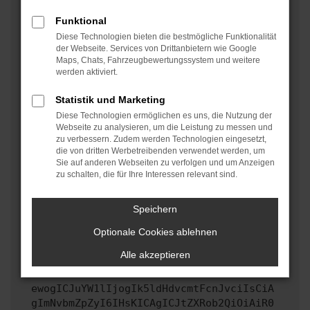
oder in einem privaten Fenster?
Funktional
Starte dein Gerät neu.
Diese Technologien bieten die bestmögliche Funktionalität
Das kann manchmal helfen, vorübergehende
der Webseite. Services von Drittanbietern wie Google
Maps, Chats, Fahrzeugbewertungssystem und weitere
Probleme zu beheben.
werden aktiviert.
Stelle sicher, dass dein Browser und dein
Betriebssystem auf dem neuesten Stand sind.
Statistik und Marketing
Veraltete Software birgt nicht nur ein
Diese Technologien ermöglichen es uns, die Nutzung der
Sicherheitsrisiko, sondern kann auch dazu führen,
Webseite zu analysieren, um die Leistung zu messen und
zu verbessern. Zudem werden Technologien eingesetzt,
dass bestimmte Funktionen nicht mehr unterstützt
die von dritten Werbetreibenden verwendet werden, um
werden.
Sie auf anderen Webseiten zu verfolgen und um Anzeigen
zu schalten, die für Ihre Interessen relevant sind.
Wende dich an den Webseitenbetreiber.
Wenn du alle oben genannten Schritte versucht hast,
kontaktiere uns bitte. Wir werden versuchen, das
Speichern
Problem zu beheben. Du kannst uns diesen Text
Optionale Cookies ablehnen
schicken, um uns bei der Fehlersuche zu
unterstützen:
Alle akzeptieren
ewogICJuYW1lIjogIk5ldHdvcmtFcnJvciIsCiA
gImNvbmZpZyI6IHsKICAgICJtZXRob2QiOiAiR0