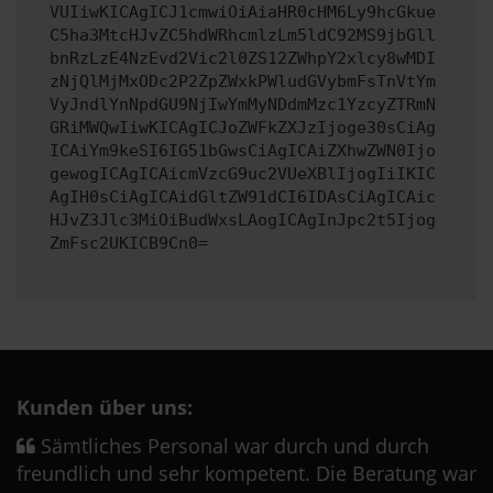
VUIiwKICAgICJ1cmwiOiAiaHR0cHM6Ly9hcGkue
C5ha3MtcHJvZC5hdWRhcmlzLm5ldC92MS9jbGll
bnRzLzE4NzEvd2Vic2l0ZS12ZWhpY2xlcy8wMDI
zNjQlMjMxODc2P2ZpZWxkPWludGVybmFsTnVtYm
VyJndlYnNpdGU9NjIwYmMyNDdmMzc1YzcyZTRmN
GRiMWQwIiwKICAgICJoZWFkZXJzIjoge30sCiAg
ICAiYm9keSI6IG51bGwsCiAgICAiZXhwZWN0Ijo
gewogICAgICAicmVzcG9uc2VUeXBlIjogIiIKIC
AgIH0sCiAgICAidGltZW91dCI6IDAsCiAgICAic
HJvZ3Jlc3MiOiBudWxsLAogICAgInJpc2t5Ijog
ZmFsc2UKICB9Cn0=
Kunden über uns:
Sämtliches Personal war durch und durch
freundlich und sehr kompetent. Die Beratung war