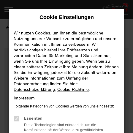
Zum
Hauptinhalt
Cookie Einstellungen
springen
Startseite
Fahrzeugangebote
Fahrzeugverkauf
Wir nutzen Cookies, um Ihnen die bestmögliche
Nutzung unserer Webseite zu ermöglichen und unsere
Kommunikation mit Ihnen zu verbessern. Wir
berücksichtigen hierbei Ihre Präferenzen und
Fehler: Network Error
verarbeiten Daten für Marketing und Statistiken nur,
wenn Sie uns Ihre Einwilligung geben. Wenn Sie zu
Beim Laden ist ein Fehler aufgetreten.
einem späteren Zeitpunkt Ihre Meinung ändern, können
Hier sind ein paar Tipps, die dir helfen können:
Sie die Einwilligung jederzeit für die Zukunft widerrufen.
Weitere Informationen zum Umfang der
Überprüfe deine Firewall und deine
Datenverarbeitung finden Sie hier:
Datenschutzerklärung
,
Cookie-Richtlinie
.
Internetverbindung.
Laden andere Webseiten, zum Beispiel deine
Impressum
Suchmaschine?
Folgende Kategorien von Cookies werden von uns eingesetzt:
Prüfe deine Browsererweiterungen.
Manche Erweiterungen, wie Werbeblocker, können
Essentiell
das Laden bestimmter Seiten verhindern.
Diese Technologien sind erforderlich, um die
Kernfunktionalität der Webseite zu gewährleisten.
Funktioniert die Seite in einem anderen Browser