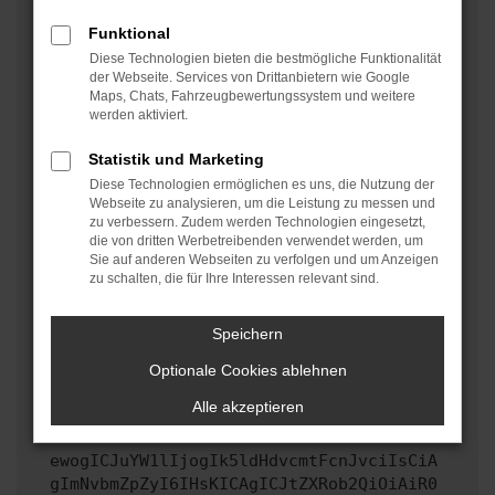
oder in einem privaten Fenster?
Funktional
Starte dein Gerät neu.
Diese Technologien bieten die bestmögliche Funktionalität
Das kann manchmal helfen, vorübergehende
der Webseite. Services von Drittanbietern wie Google
Maps, Chats, Fahrzeugbewertungssystem und weitere
Probleme zu beheben.
werden aktiviert.
Stelle sicher, dass dein Browser und dein
Betriebssystem auf dem neuesten Stand sind.
Statistik und Marketing
Veraltete Software birgt nicht nur ein
Diese Technologien ermöglichen es uns, die Nutzung der
Sicherheitsrisiko, sondern kann auch dazu führen,
Webseite zu analysieren, um die Leistung zu messen und
zu verbessern. Zudem werden Technologien eingesetzt,
dass bestimmte Funktionen nicht mehr unterstützt
die von dritten Werbetreibenden verwendet werden, um
werden.
Sie auf anderen Webseiten zu verfolgen und um Anzeigen
zu schalten, die für Ihre Interessen relevant sind.
Wende dich an den Webseitenbetreiber.
Wenn du alle oben genannten Schritte versucht hast,
kontaktiere uns bitte. Wir werden versuchen, das
Speichern
Problem zu beheben. Du kannst uns diesen Text
Optionale Cookies ablehnen
schicken, um uns bei der Fehlersuche zu
unterstützen:
Alle akzeptieren
ewogICJuYW1lIjogIk5ldHdvcmtFcnJvciIsCiA
gImNvbmZpZyI6IHsKICAgICJtZXRob2QiOiAiR0