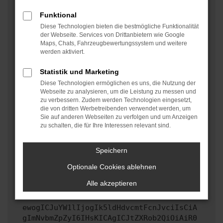
oder in einem privaten Fenster?
Funktional
Starte dein Gerät neu.
Diese Technologien bieten die bestmögliche Funktionalität
Das kann manchmal helfen, vorübergehende
der Webseite. Services von Drittanbietern wie Google
Maps, Chats, Fahrzeugbewertungssystem und weitere
Probleme zu beheben.
werden aktiviert.
Stelle sicher, dass dein Browser und dein
Betriebssystem auf dem neuesten Stand sind.
Statistik und Marketing
Veraltete Software birgt nicht nur ein
Diese Technologien ermöglichen es uns, die Nutzung der
Sicherheitsrisiko, sondern kann auch dazu führen,
Webseite zu analysieren, um die Leistung zu messen und
zu verbessern. Zudem werden Technologien eingesetzt,
dass bestimmte Funktionen nicht mehr unterstützt
die von dritten Werbetreibenden verwendet werden, um
werden.
Sie auf anderen Webseiten zu verfolgen und um Anzeigen
zu schalten, die für Ihre Interessen relevant sind.
Wende dich an den Webseitenbetreiber.
Wenn du alle oben genannten Schritte versucht hast,
kontaktiere uns bitte. Wir werden versuchen, das
Speichern
Problem zu beheben. Du kannst uns diesen Text
Optionale Cookies ablehnen
schicken, um uns bei der Fehlersuche zu
unterstützen:
Alle akzeptieren
ewogICJuYW1lIjogIk5ldHdvcmtFcnJvciIsCiA
gImNvbmZpZyI6IHsKICAgICJtZXRob2QiOiAiR0