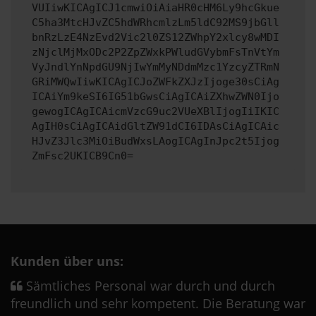
VUIiwKICAgICJ1cmwiOiAiaHR0cHM6Ly9hcGkue
C5ha3MtcHJvZC5hdWRhcmlzLm5ldC92MS9jbGll
bnRzLzE4NzEvd2Vic2l0ZS12ZWhpY2xlcy8wMDI
zNjclMjMxODc2P2ZpZWxkPWludGVybmFsTnVtYm
VyJndlYnNpdGU9NjIwYmMyNDdmMzc1YzcyZTRmN
GRiMWQwIiwKICAgICJoZWFkZXJzIjoge30sCiAg
ICAiYm9keSI6IG51bGwsCiAgICAiZXhwZWN0Ijo
gewogICAgICAicmVzcG9uc2VUeXBlIjogIiIKIC
AgIH0sCiAgICAidGltZW91dCI6IDAsCiAgICAic
HJvZ3Jlc3MiOiBudWxsLAogICAgInJpc2t5Ijog
ZmFsc2UKICB9Cn0=
Kunden über uns:
Sämtliches Personal war durch und durch
freundlich und sehr kompetent. Die Beratung war