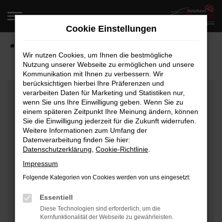
Zum
Hauptinhalt
Cookie Einstellungen
springen
Startseite
Fahrzeugangebote
Fahrzeugverkauf
Wir nutzen Cookies, um Ihnen die bestmögliche
Nutzung unserer Webseite zu ermöglichen und unsere
Kommunikation mit Ihnen zu verbessern. Wir
berücksichtigen hierbei Ihre Präferenzen und
Fehler: Network Error
verarbeiten Daten für Marketing und Statistiken nur,
wenn Sie uns Ihre Einwilligung geben. Wenn Sie zu
Beim Laden ist ein Fehler aufgetreten.
einem späteren Zeitpunkt Ihre Meinung ändern, können
Hier sind ein paar Tipps, die dir helfen können:
Sie die Einwilligung jederzeit für die Zukunft widerrufen.
Weitere Informationen zum Umfang der
Überprüfe deine Firewall und deine
Datenverarbeitung finden Sie hier:
Datenschutzerklärung
,
Cookie-Richtlinie
.
Internetverbindung.
Laden andere Webseiten, zum Beispiel deine
Impressum
Suchmaschine?
Folgende Kategorien von Cookies werden von uns eingesetzt:
Prüfe deine Browsererweiterungen.
Manche Erweiterungen, wie Werbeblocker, können
Essentiell
das Laden bestimmter Seiten verhindern.
Diese Technologien sind erforderlich, um die
Kernfunktionalität der Webseite zu gewährleisten.
Funktioniert die Seite in einem anderen Browser