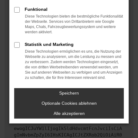
oder in einem privaten Fenster?
Funktional
Starte dein Gerät neu.
Diese Technologien bieten die bestmögliche Funktionalität
Das kann manchmal helfen, vorübergehende
der Webseite. Services von Drittanbietern wie Google
Maps, Chats, Fahrzeugbewertungssystem und weitere
Probleme zu beheben.
werden aktiviert.
Stelle sicher, dass dein Browser und dein
Betriebssystem auf dem neuesten Stand sind.
Statistik und Marketing
Veraltete Software birgt nicht nur ein
Diese Technologien ermöglichen es uns, die Nutzung der
Sicherheitsrisiko, sondern kann auch dazu führen,
Webseite zu analysieren, um die Leistung zu messen und
zu verbessern. Zudem werden Technologien eingesetzt,
dass bestimmte Funktionen nicht mehr unterstützt
die von dritten Werbetreibenden verwendet werden, um
werden.
Sie auf anderen Webseiten zu verfolgen und um Anzeigen
zu schalten, die für Ihre Interessen relevant sind.
Wende dich an den Webseitenbetreiber.
Wenn du alle oben genannten Schritte versucht hast,
kontaktiere uns bitte. Wir werden versuchen, das
Speichern
Problem zu beheben. Du kannst uns diesen Text
Optionale Cookies ablehnen
schicken, um uns bei der Fehlersuche zu
unterstützen:
Alle akzeptieren
ewogICJuYW1lIjogIk5ldHdvcmtFcnJvciIsCiA
gImNvbmZpZyI6IHsKICAgICJtZXRob2QiOiAiR0