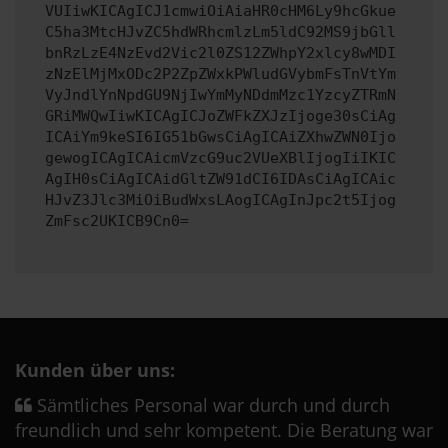
VUIiwKICAgICJ1cmwiOiAiaHR0cHM6Ly9hcGkue
C5ha3MtcHJvZC5hdWRhcmlzLm5ldC92MS9jbGll
bnRzLzE4NzEvd2Vic2l0ZS12ZWhpY2xlcy8wMDI
zNzElMjMxODc2P2ZpZWxkPWludGVybmFsTnVtYm
VyJndlYnNpdGU9NjIwYmMyNDdmMzc1YzcyZTRmN
GRiMWQwIiwKICAgICJoZWFkZXJzIjoge30sCiAg
ICAiYm9keSI6IG51bGwsCiAgICAiZXhwZWN0Ijo
gewogICAgICAicmVzcG9uc2VUeXBlIjogIiIKIC
AgIH0sCiAgICAidGltZW91dCI6IDAsCiAgICAic
HJvZ3Jlc3MiOiBudWxsLAogICAgInJpc2t5Ijog
ZmFsc2UKICB9Cn0=
Kunden über uns:
Sämtliches Personal war durch und durch
freundlich und sehr kompetent. Die Beratung war