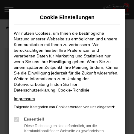
Zum
Hauptinhalt
Cookie Einstellungen
springen
Startseite
Fahrzeugangebote
Fahrzeugverkauf
Wir nutzen Cookies, um Ihnen die bestmögliche
Nutzung unserer Webseite zu ermöglichen und unsere
Kommunikation mit Ihnen zu verbessern. Wir
berücksichtigen hierbei Ihre Präferenzen und
Fehler: Network Error
verarbeiten Daten für Marketing und Statistiken nur,
wenn Sie uns Ihre Einwilligung geben. Wenn Sie zu
Beim Laden ist ein Fehler aufgetreten.
einem späteren Zeitpunkt Ihre Meinung ändern, können
Hier sind ein paar Tipps, die dir helfen können:
Sie die Einwilligung jederzeit für die Zukunft widerrufen.
Weitere Informationen zum Umfang der
Überprüfe deine Firewall und deine
Datenverarbeitung finden Sie hier:
Datenschutzerklärung
,
Cookie-Richtlinie
.
Internetverbindung.
Laden andere Webseiten, zum Beispiel deine
Impressum
Suchmaschine?
Folgende Kategorien von Cookies werden von uns eingesetzt:
Prüfe deine Browsererweiterungen.
Manche Erweiterungen, wie Werbeblocker, können
Essentiell
das Laden bestimmter Seiten verhindern.
Diese Technologien sind erforderlich, um die
Kernfunktionalität der Webseite zu gewährleisten.
Funktioniert die Seite in einem anderen Browser