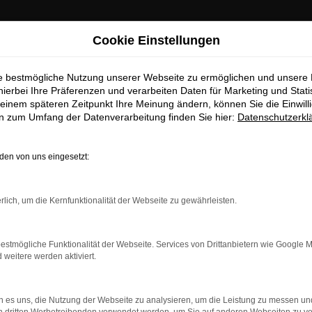
Cookie Einstellungen
ie bestmögliche Nutzung unserer Webseite zu ermöglichen und unsere
hierbei Ihre Präferenzen und verarbeiten Daten für Marketing und Stati
einem späteren Zeitpunkt Ihre Meinung ändern, können Sie die Einwillig
en zum Umfang der Datenverarbeitung finden Sie hier:
Datenschutzerkl
en von uns eingesetzt:
dung.
rlich, um die Kernfunktionalität der Webseite zu gewährleisten.
ne?
estmögliche Funktionalität der Webseite. Services von Drittanbietern wie Google 
en bestimmter Seiten verhindern. Funktioniert die Seite in ein
eitere werden aktiviert.
u beheben.
 es uns, die Nutzung der Webseite zu analysieren, um die Leistung zu messen u
system auf dem neuesten Stand sind.