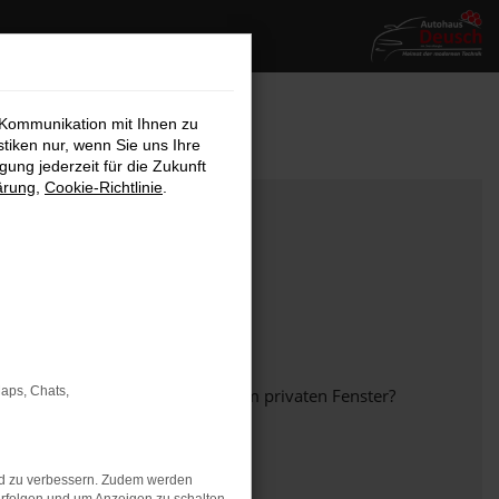
 Kommunikation mit Ihnen zu
stiken nur, wenn Sie uns Ihre
ung jederzeit für die Zukunft
ärung
,
Cookie-Richtlinie
.
Maps, Chats,
em anderen Browser oder in einem privaten Fenster?
nd zu verbessern. Zudem werden