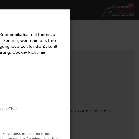
 Kommunikation mit Ihnen zu
stiken nur, wenn Sie uns Ihre
ung jederzeit für die Zukunft
ärung
,
Cookie-Richtlinie
.
Maps, Chats,
em anderen Browser oder in einem privaten Fenster?
nd zu verbessern. Zudem werden