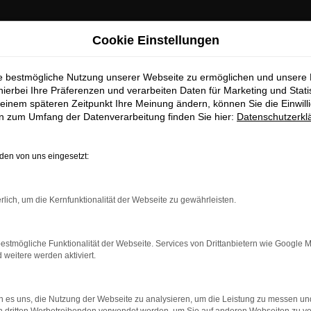
Cookie Einstellungen
ie bestmögliche Nutzung unserer Webseite zu ermöglichen und unsere
hierbei Ihre Präferenzen und verarbeiten Daten für Marketing und Stati
einem späteren Zeitpunkt Ihre Meinung ändern, können Sie die Einwillig
en zum Umfang der Datenverarbeitung finden Sie hier:
Datenschutzerkl
en von uns eingesetzt:
dung.
rlich, um die Kernfunktionalität der Webseite zu gewährleisten.
ne?
estmögliche Funktionalität der Webseite. Services von Drittanbietern wie Google 
en bestimmter Seiten verhindern. Funktioniert die Seite in ein
eitere werden aktiviert.
u beheben.
 es uns, die Nutzung der Webseite zu analysieren, um die Leistung zu messen u
system auf dem neuesten Stand sind.