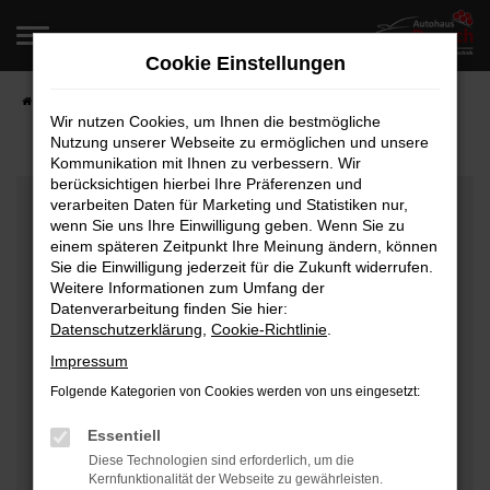
Zum
Hauptinhalt
Cookie Einstellungen
springen
Startseite
Fahrzeugangebote
Fahrzeugverkauf
Wir nutzen Cookies, um Ihnen die bestmögliche
Nutzung unserer Webseite zu ermöglichen und unsere
Kommunikation mit Ihnen zu verbessern. Wir
berücksichtigen hierbei Ihre Präferenzen und
Fehler: Network Error
verarbeiten Daten für Marketing und Statistiken nur,
wenn Sie uns Ihre Einwilligung geben. Wenn Sie zu
Beim Laden ist ein Fehler aufgetreten.
einem späteren Zeitpunkt Ihre Meinung ändern, können
Hier sind ein paar Tipps, die dir helfen können:
Sie die Einwilligung jederzeit für die Zukunft widerrufen.
Weitere Informationen zum Umfang der
Überprüfe deine Firewall und deine
Datenverarbeitung finden Sie hier:
Datenschutzerklärung
,
Cookie-Richtlinie
.
Internetverbindung.
Laden andere Webseiten, zum Beispiel deine
Impressum
Suchmaschine?
Folgende Kategorien von Cookies werden von uns eingesetzt:
Prüfe deine Browsererweiterungen.
Manche Erweiterungen, wie Werbeblocker, können
Essentiell
das Laden bestimmter Seiten verhindern.
Diese Technologien sind erforderlich, um die
Kernfunktionalität der Webseite zu gewährleisten.
Funktioniert die Seite in einem anderen Browser