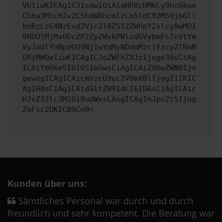
VUIiwKICAgICJ1cmwiOiAiaHR0cHM6Ly9hcGkue
C5ha3MtcHJvZC5hdWRhcmlzLm5ldC92MS9jbGll
bnRzLzE4NzEvd2Vic2l0ZS12ZWhpY2xlcy8wMDI
0NDUlMjMxODc2P2ZpZWxkPWludGVybmFsTnVtYm
VyJndlYnNpdGU9NjIwYmMyNDdmMzc1YzcyZTRmN
GRiMWQwIiwKICAgICJoZWFkZXJzIjoge30sCiAg
ICAiYm9keSI6IG51bGwsCiAgICAiZXhwZWN0Ijo
gewogICAgICAicmVzcG9uc2VUeXBlIjogIiIKIC
AgIH0sCiAgICAidGltZW91dCI6IDAsCiAgICAic
HJvZ3Jlc3MiOiBudWxsLAogICAgInJpc2t5Ijog
ZmFsc2UKICB9Cn0=
Kunden über uns:
Sämtliches Personal war durch und durch
freundlich und sehr kompetent. Die Beratung war