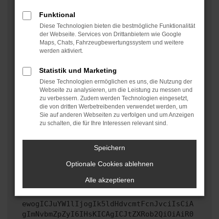
oder in einem privaten Fenster?
Funktional
Starte dein Gerät neu.
Diese Technologien bieten die bestmögliche Funktionalität
Das kann manchmal helfen, vorübergehende
der Webseite. Services von Drittanbietern wie Google
Maps, Chats, Fahrzeugbewertungssystem und weitere
Probleme zu beheben.
werden aktiviert.
Stelle sicher, dass dein Browser und dein
Betriebssystem auf dem neuesten Stand sind.
Statistik und Marketing
Veraltete Software birgt nicht nur ein
Diese Technologien ermöglichen es uns, die Nutzung der
Sicherheitsrisiko, sondern kann auch dazu führen,
Webseite zu analysieren, um die Leistung zu messen und
zu verbessern. Zudem werden Technologien eingesetzt,
dass bestimmte Funktionen nicht mehr unterstützt
die von dritten Werbetreibenden verwendet werden, um
werden.
Sie auf anderen Webseiten zu verfolgen und um Anzeigen
zu schalten, die für Ihre Interessen relevant sind.
Wende dich an den Webseitenbetreiber.
Wenn du alle oben genannten Schritte versucht hast,
kontaktiere uns bitte. Wir werden versuchen, das
Speichern
Problem zu beheben. Du kannst uns diesen Text
Optionale Cookies ablehnen
schicken, um uns bei der Fehlersuche zu
unterstützen:
Alle akzeptieren
ewogICJuYW1lIjogIk5ldHdvcmtFcnJvciIsCiA
gImNvbmZpZyI6IHsKICAgICJtZXRob2QiOiAiR0