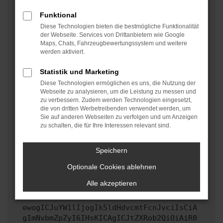
oder in einem privaten Fenster?
Funktional
Starte dein Gerät neu.
Diese Technologien bieten die bestmögliche Funktionalität
Das kann manchmal helfen, vorübergehende
der Webseite. Services von Drittanbietern wie Google
Maps, Chats, Fahrzeugbewertungssystem und weitere
Probleme zu beheben.
werden aktiviert.
Stelle sicher, dass dein Browser und dein
Betriebssystem auf dem neuesten Stand sind.
Statistik und Marketing
Veraltete Software birgt nicht nur ein
Diese Technologien ermöglichen es uns, die Nutzung der
Sicherheitsrisiko, sondern kann auch dazu führen,
Webseite zu analysieren, um die Leistung zu messen und
zu verbessern. Zudem werden Technologien eingesetzt,
dass bestimmte Funktionen nicht mehr unterstützt
die von dritten Werbetreibenden verwendet werden, um
werden.
Sie auf anderen Webseiten zu verfolgen und um Anzeigen
zu schalten, die für Ihre Interessen relevant sind.
Wende dich an den Webseitenbetreiber.
Wenn du alle oben genannten Schritte versucht hast,
kontaktiere uns bitte. Wir werden versuchen, das
Speichern
Problem zu beheben. Du kannst uns diesen Text
Optionale Cookies ablehnen
schicken, um uns bei der Fehlersuche zu
unterstützen:
Alle akzeptieren
ewogICJuYW1lIjogIk5ldHdvcmtFcnJvciIsCiA
gImNvbmZpZyI6IHsKICAgICJtZXRob2QiOiAiR0