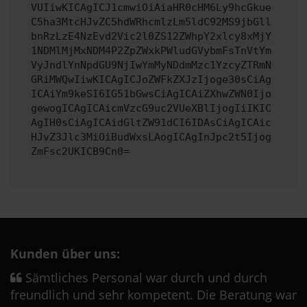
VUIiwKICAgICJ1cmwiOiAiaHR0cHM6Ly9hcGkue
C5ha3MtcHJvZC5hdWRhcmlzLm5ldC92MS9jbGll
bnRzLzE4NzEvd2Vic2l0ZS12ZWhpY2xlcy8xMjY
1NDMlMjMxNDM4P2ZpZWxkPWludGVybmFsTnVtYm
VyJndlYnNpdGU9NjIwYmMyNDdmMzc1YzcyZTRmN
GRiMWQwIiwKICAgICJoZWFkZXJzIjoge30sCiAg
ICAiYm9keSI6IG51bGwsCiAgICAiZXhwZWN0Ijo
gewogICAgICAicmVzcG9uc2VUeXBlIjogIiIKIC
AgIH0sCiAgICAidGltZW91dCI6IDAsCiAgICAic
HJvZ3Jlc3MiOiBudWxsLAogICAgInJpc2t5Ijog
ZmFsc2UKICB9Cn0=
Kunden über uns:
Sämtliches Personal war durch und durch
freundlich und sehr kompetent. Die Beratung war