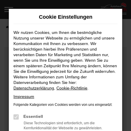
Zum
Hauptinhalt
Cookie Einstellungen
springen
Startseite
Fahrzeugangebote
Fahrzeugverkauf
Wir nutzen Cookies, um Ihnen die bestmögliche
Nutzung unserer Webseite zu ermöglichen und unsere
Kommunikation mit Ihnen zu verbessern. Wir
berücksichtigen hierbei Ihre Präferenzen und
Fehler: Network Error
verarbeiten Daten für Marketing und Statistiken nur,
wenn Sie uns Ihre Einwilligung geben. Wenn Sie zu
Beim Laden ist ein Fehler aufgetreten.
einem späteren Zeitpunkt Ihre Meinung ändern, können
Hier sind ein paar Tipps, die dir helfen können:
Sie die Einwilligung jederzeit für die Zukunft widerrufen.
Weitere Informationen zum Umfang der
Überprüfe deine Firewall und deine
Datenverarbeitung finden Sie hier:
Datenschutzerklärung
,
Cookie-Richtlinie
.
Internetverbindung.
Laden andere Webseiten, zum Beispiel deine
Impressum
Suchmaschine?
Folgende Kategorien von Cookies werden von uns eingesetzt:
Prüfe deine Browsererweiterungen.
Manche Erweiterungen, wie Werbeblocker, können
Essentiell
das Laden bestimmter Seiten verhindern.
Diese Technologien sind erforderlich, um die
Kernfunktionalität der Webseite zu gewährleisten.
Funktioniert die Seite in einem anderen Browser