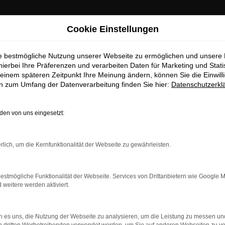
Cookie Einstellungen
ie bestmögliche Nutzung unserer Webseite zu ermöglichen und unsere
hierbei Ihre Präferenzen und verarbeiten Daten für Marketing und Stati
einem späteren Zeitpunkt Ihre Meinung ändern, können Sie die Einwillig
en zum Umfang der Datenverarbeitung finden Sie hier:
Datenschutzerkl
en von uns eingesetzt:
dung.
rlich, um die Kernfunktionalität der Webseite zu gewährleisten.
ne?
estmögliche Funktionalität der Webseite. Services von Drittanbietern wie Google 
en bestimmter Seiten verhindern. Funktioniert die Seite in ein
eitere werden aktiviert.
u beheben.
 es uns, die Nutzung der Webseite zu analysieren, um die Leistung zu messen u
system auf dem neuesten Stand sind.