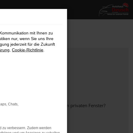
 Kommunikation mit Ihnen zu
stiken nur, wenn Sie uns Ihre
ung jederzeit für die Zukunft
ärung
,
Cookie-Richtlinie
.
Maps, Chats,
em anderen Browser oder in einem privaten Fenster?
nd zu verbessern. Zudem werden