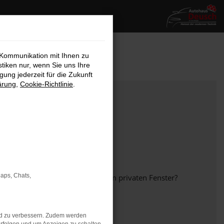
 Kommunikation mit Ihnen zu
stiken nur, wenn Sie uns Ihre
ung jederzeit für die Zukunft
ärung
,
Cookie-Richtlinie
.
Maps, Chats,
em anderen Browser oder in einem privaten Fenster?
nd zu verbessern. Zudem werden