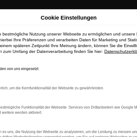
Cookie Einstellungen
ie bestmögliche Nutzung unserer Webseite zu ermöglichen und unsere
hierbei Ihre Präferenzen und verarbeiten Daten für Marketing und Stati
einem späteren Zeitpunkt Ihre Meinung ändern, können Sie die Einwillig
en zum Umfang der Datenverarbeitung finden Sie hier:
Datenschutzerkl
en von uns eingesetzt:
dung.
rlich, um die Kernfunktionalität der Webseite zu gewährleisten.
ne?
estmögliche Funktionalität der Webseite. Services von Drittanbietern wie Google 
en bestimmter Seiten verhindern. Funktioniert die Seite in ein
eitere werden aktiviert.
u beheben.
 es uns, die Nutzung der Webseite zu analysieren, um die Leistung zu messen u
system auf dem neuesten Stand sind.