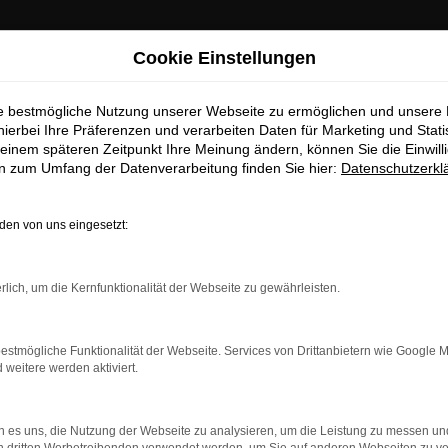
Cookie Einstellungen
ie bestmögliche Nutzung unserer Webseite zu ermöglichen und unsere
hierbei Ihre Präferenzen und verarbeiten Daten für Marketing und Stati
einem späteren Zeitpunkt Ihre Meinung ändern, können Sie die Einwillig
en zum Umfang der Datenverarbeitung finden Sie hier:
Datenschutzerkl
en von uns eingesetzt:
dung.
rlich, um die Kernfunktionalität der Webseite zu gewährleisten.
ne?
estmögliche Funktionalität der Webseite. Services von Drittanbietern wie Google 
en bestimmter Seiten verhindern. Funktioniert die Seite in ein
eitere werden aktiviert.
u beheben.
 es uns, die Nutzung der Webseite zu analysieren, um die Leistung zu messen u
system auf dem neuesten Stand sind.