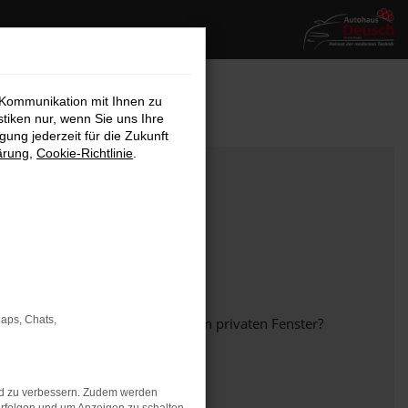
 Kommunikation mit Ihnen zu
stiken nur, wenn Sie uns Ihre
ung jederzeit für die Zukunft
ärung
,
Cookie-Richtlinie
.
Maps, Chats,
em anderen Browser oder in einem privaten Fenster?
nd zu verbessern. Zudem werden