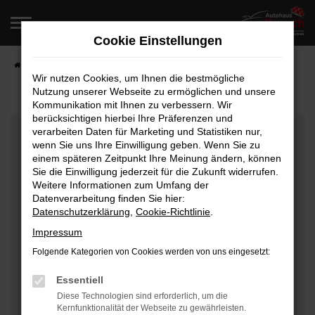
Zum
Hauptinhalt
Cookie Einstellungen
springen
Startseite
Fahrzeugangebote
Fahrzeugverkauf
Wir nutzen Cookies, um Ihnen die bestmögliche
Nutzung unserer Webseite zu ermöglichen und unsere
Kommunikation mit Ihnen zu verbessern. Wir
berücksichtigen hierbei Ihre Präferenzen und
Fehler: Network Error
verarbeiten Daten für Marketing und Statistiken nur,
wenn Sie uns Ihre Einwilligung geben. Wenn Sie zu
Beim Laden ist ein Fehler aufgetreten.
einem späteren Zeitpunkt Ihre Meinung ändern, können
Hier sind ein paar Tipps, die dir helfen können:
Sie die Einwilligung jederzeit für die Zukunft widerrufen.
Weitere Informationen zum Umfang der
Überprüfe deine Firewall und deine
Datenverarbeitung finden Sie hier:
Datenschutzerklärung
,
Cookie-Richtlinie
.
Internetverbindung.
Laden andere Webseiten, zum Beispiel deine
Impressum
Suchmaschine?
Folgende Kategorien von Cookies werden von uns eingesetzt:
Prüfe deine Browsererweiterungen.
Manche Erweiterungen, wie Werbeblocker, können
Essentiell
das Laden bestimmter Seiten verhindern.
Diese Technologien sind erforderlich, um die
Kernfunktionalität der Webseite zu gewährleisten.
Funktioniert die Seite in einem anderen Browser