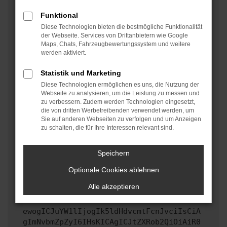
oder in einem privaten Fenster?
Funktional
Starte dein Gerät neu.
Diese Technologien bieten die bestmögliche Funktionalität
Das kann manchmal helfen, vorübergehende
der Webseite. Services von Drittanbietern wie Google
Maps, Chats, Fahrzeugbewertungssystem und weitere
Probleme zu beheben.
werden aktiviert.
Stelle sicher, dass dein Browser und dein
Betriebssystem auf dem neuesten Stand sind.
Statistik und Marketing
Veraltete Software birgt nicht nur ein
Diese Technologien ermöglichen es uns, die Nutzung der
Sicherheitsrisiko, sondern kann auch dazu führen,
Webseite zu analysieren, um die Leistung zu messen und
zu verbessern. Zudem werden Technologien eingesetzt,
dass bestimmte Funktionen nicht mehr unterstützt
die von dritten Werbetreibenden verwendet werden, um
werden.
Sie auf anderen Webseiten zu verfolgen und um Anzeigen
zu schalten, die für Ihre Interessen relevant sind.
Wende dich an den Webseitenbetreiber.
Wenn du alle oben genannten Schritte versucht hast,
kontaktiere uns bitte. Wir werden versuchen, das
Speichern
Problem zu beheben. Du kannst uns diesen Text
Optionale Cookies ablehnen
schicken, um uns bei der Fehlersuche zu
unterstützen:
Alle akzeptieren
ewogICJuYW1lIjogIk5ldHdvcmtFcnJvciIsCiA
gImNvbmZpZyI6IHsKICAgICJtZXRob2QiOiAiR0