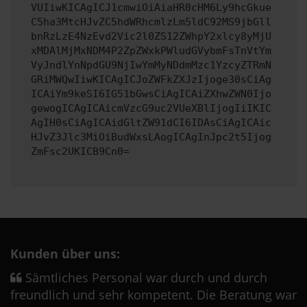
VUIiwKICAgICJ1cmwiOiAiaHR0cHM6Ly9hcGkue
C5ha3MtcHJvZC5hdWRhcmlzLm5ldC92MS9jbGll
bnRzLzE4NzEvd2Vic2l0ZS12ZWhpY2xlcy8yMjU
xMDAlMjMxNDM4P2ZpZWxkPWludGVybmFsTnVtYm
VyJndlYnNpdGU9NjIwYmMyNDdmMzc1YzcyZTRmN
GRiMWQwIiwKICAgICJoZWFkZXJzIjoge30sCiAg
ICAiYm9keSI6IG51bGwsCiAgICAiZXhwZWN0Ijo
gewogICAgICAicmVzcG9uc2VUeXBlIjogIiIKIC
AgIH0sCiAgICAidGltZW91dCI6IDAsCiAgICAic
HJvZ3Jlc3MiOiBudWxsLAogICAgInJpc2t5Ijog
ZmFsc2UKICB9Cn0=
Kunden über uns:
Sämtliches Personal war durch und durch
freundlich und sehr kompetent. Die Beratung war