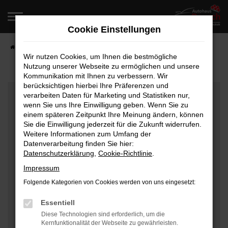
Zum
Hauptinhalt
Cookie Einstellungen
springen
Startseite
Fahrzeugangebote
Fahrzeugverkauf
Wir nutzen Cookies, um Ihnen die bestmögliche
Nutzung unserer Webseite zu ermöglichen und unsere
Kommunikation mit Ihnen zu verbessern. Wir
berücksichtigen hierbei Ihre Präferenzen und
Fehler: Network Error
verarbeiten Daten für Marketing und Statistiken nur,
wenn Sie uns Ihre Einwilligung geben. Wenn Sie zu
Beim Laden ist ein Fehler aufgetreten.
einem späteren Zeitpunkt Ihre Meinung ändern, können
Hier sind ein paar Tipps, die dir helfen können:
Sie die Einwilligung jederzeit für die Zukunft widerrufen.
Weitere Informationen zum Umfang der
Überprüfe deine Firewall und deine
Datenverarbeitung finden Sie hier:
Datenschutzerklärung
,
Cookie-Richtlinie
.
Internetverbindung.
Laden andere Webseiten, zum Beispiel deine
Impressum
Suchmaschine?
Folgende Kategorien von Cookies werden von uns eingesetzt:
Prüfe deine Browsererweiterungen.
Manche Erweiterungen, wie Werbeblocker, können
Essentiell
das Laden bestimmter Seiten verhindern.
Diese Technologien sind erforderlich, um die
Kernfunktionalität der Webseite zu gewährleisten.
Funktioniert die Seite in einem anderen Browser