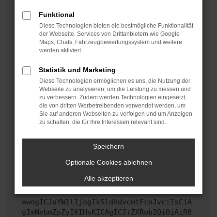
oder in einem privaten Fenster?
Funktional
Starte dein Gerät neu.
Diese Technologien bieten die bestmögliche Funktionalität
Das kann manchmal helfen, vorübergehende
der Webseite. Services von Drittanbietern wie Google
Maps, Chats, Fahrzeugbewertungssystem und weitere
Probleme zu beheben.
werden aktiviert.
Stelle sicher, dass dein Browser und dein
Betriebssystem auf dem neuesten Stand sind.
Statistik und Marketing
Veraltete Software birgt nicht nur ein
Diese Technologien ermöglichen es uns, die Nutzung der
Sicherheitsrisiko, sondern kann auch dazu führen,
Webseite zu analysieren, um die Leistung zu messen und
zu verbessern. Zudem werden Technologien eingesetzt,
dass bestimmte Funktionen nicht mehr unterstützt
die von dritten Werbetreibenden verwendet werden, um
werden.
Sie auf anderen Webseiten zu verfolgen und um Anzeigen
zu schalten, die für Ihre Interessen relevant sind.
Wende dich an den Webseitenbetreiber.
Wenn du alle oben genannten Schritte versucht hast,
kontaktiere uns bitte. Wir werden versuchen, das
Speichern
Problem zu beheben. Du kannst uns diesen Text
Optionale Cookies ablehnen
schicken, um uns bei der Fehlersuche zu
unterstützen:
Alle akzeptieren
ewogICJuYW1lIjogIk5ldHdvcmtFcnJvciIsCiA
gImNvbmZpZyI6IHsKICAgICJtZXRob2QiOiAiR0