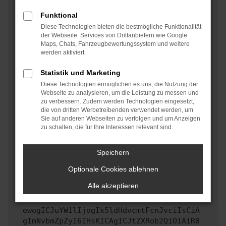
oder in einem privaten Fenster?
Funktional
Starte dein Gerät neu.
Diese Technologien bieten die bestmögliche Funktionalität
Das kann manchmal helfen, vorübergehende
der Webseite. Services von Drittanbietern wie Google
Maps, Chats, Fahrzeugbewertungssystem und weitere
Probleme zu beheben.
werden aktiviert.
Stelle sicher, dass dein Browser und dein
Betriebssystem auf dem neuesten Stand sind.
Statistik und Marketing
Veraltete Software birgt nicht nur ein
Diese Technologien ermöglichen es uns, die Nutzung der
Sicherheitsrisiko, sondern kann auch dazu führen,
Webseite zu analysieren, um die Leistung zu messen und
zu verbessern. Zudem werden Technologien eingesetzt,
dass bestimmte Funktionen nicht mehr unterstützt
die von dritten Werbetreibenden verwendet werden, um
werden.
Sie auf anderen Webseiten zu verfolgen und um Anzeigen
zu schalten, die für Ihre Interessen relevant sind.
Wende dich an den Webseitenbetreiber.
Wenn du alle oben genannten Schritte versucht hast,
kontaktiere uns bitte. Wir werden versuchen, das
Speichern
Problem zu beheben. Du kannst uns diesen Text
Optionale Cookies ablehnen
schicken, um uns bei der Fehlersuche zu
unterstützen:
Alle akzeptieren
ewogICJuYW1lIjogIk5ldHdvcmtFcnJvciIsCiA
gImNvbmZpZyI6IHsKICAgICJtZXRob2QiOiAiR0