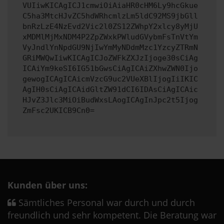
VUIiwKICAgICJ1cmwiOiAiaHR0cHM6Ly9hcGkue
C5ha3MtcHJvZC5hdWRhcmlzLm5ldC92MS9jbGll
bnRzLzE4NzEvd2Vic2l0ZS12ZWhpY2xlcy8yMjU
xMDMlMjMxNDM4P2ZpZWxkPWludGVybmFsTnVtYm
VyJndlYnNpdGU9NjIwYmMyNDdmMzc1YzcyZTRmN
GRiMWQwIiwKICAgICJoZWFkZXJzIjoge30sCiAg
ICAiYm9keSI6IG51bGwsCiAgICAiZXhwZWN0Ijo
gewogICAgICAicmVzcG9uc2VUeXBlIjogIiIKIC
AgIH0sCiAgICAidGltZW91dCI6IDAsCiAgICAic
HJvZ3Jlc3MiOiBudWxsLAogICAgInJpc2t5Ijog
ZmFsc2UKICB9Cn0=
Kunden über uns:
Sämtliches Personal war durch und durch
freundlich und sehr kompetent. Die Beratung war