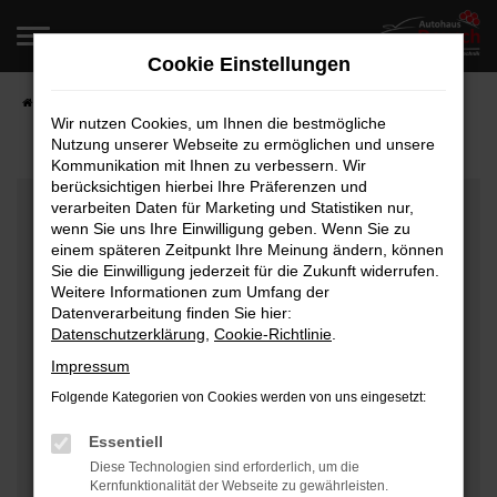
Zum
Hauptinhalt
Cookie Einstellungen
springen
Startseite
Fahrzeugangebote
Fahrzeugverkauf
Wir nutzen Cookies, um Ihnen die bestmögliche
Nutzung unserer Webseite zu ermöglichen und unsere
Kommunikation mit Ihnen zu verbessern. Wir
berücksichtigen hierbei Ihre Präferenzen und
Fehler: Network Error
verarbeiten Daten für Marketing und Statistiken nur,
wenn Sie uns Ihre Einwilligung geben. Wenn Sie zu
Beim Laden ist ein Fehler aufgetreten.
einem späteren Zeitpunkt Ihre Meinung ändern, können
Hier sind ein paar Tipps, die dir helfen können:
Sie die Einwilligung jederzeit für die Zukunft widerrufen.
Weitere Informationen zum Umfang der
Überprüfe deine Firewall und deine
Datenverarbeitung finden Sie hier:
Datenschutzerklärung
,
Cookie-Richtlinie
.
Internetverbindung.
Laden andere Webseiten, zum Beispiel deine
Impressum
Suchmaschine?
Folgende Kategorien von Cookies werden von uns eingesetzt:
Prüfe deine Browsererweiterungen.
Manche Erweiterungen, wie Werbeblocker, können
Essentiell
das Laden bestimmter Seiten verhindern.
Diese Technologien sind erforderlich, um die
Kernfunktionalität der Webseite zu gewährleisten.
Funktioniert die Seite in einem anderen Browser