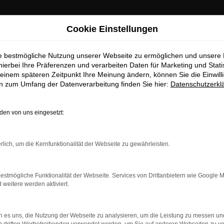
Cookie Einstellungen
ie bestmögliche Nutzung unserer Webseite zu ermöglichen und unsere
hierbei Ihre Präferenzen und verarbeiten Daten für Marketing und Stati
einem späteren Zeitpunkt Ihre Meinung ändern, können Sie die Einwillig
en zum Umfang der Datenverarbeitung finden Sie hier:
Datenschutzerkl
en von uns eingesetzt:
dung.
rlich, um die Kernfunktionalität der Webseite zu gewährleisten.
ne?
estmögliche Funktionalität der Webseite. Services von Drittanbietern wie Google 
en bestimmter Seiten verhindern. Funktioniert die Seite in ein
eitere werden aktiviert.
u beheben.
 es uns, die Nutzung der Webseite zu analysieren, um die Leistung zu messen u
system auf dem neuesten Stand sind.