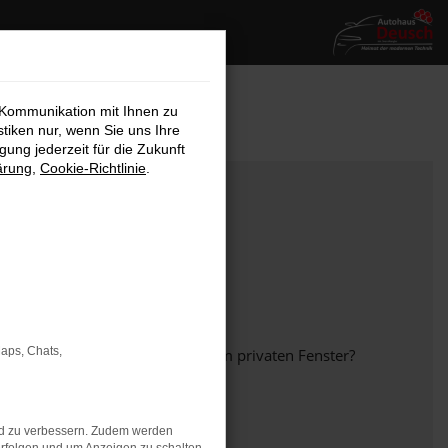
 Kommunikation mit Ihnen zu
stiken nur, wenn Sie uns Ihre
ung jederzeit für die Zukunft
ärung
,
Cookie-Richtlinie
.
Maps, Chats,
em anderen Browser oder in einem privaten Fenster?
nd zu verbessern. Zudem werden