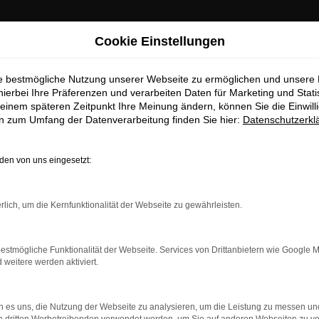
Cookie Einstellungen
ie bestmögliche Nutzung unserer Webseite zu ermöglichen und unsere
hierbei Ihre Präferenzen und verarbeiten Daten für Marketing und Stati
einem späteren Zeitpunkt Ihre Meinung ändern, können Sie die Einwillig
en zum Umfang der Datenverarbeitung finden Sie hier:
Datenschutzerkl
en von uns eingesetzt:
dung.
rlich, um die Kernfunktionalität der Webseite zu gewährleisten.
ne?
estmögliche Funktionalität der Webseite. Services von Drittanbietern wie Google 
en bestimmter Seiten verhindern. Funktioniert die Seite in ein
eitere werden aktiviert.
u beheben.
 es uns, die Nutzung der Webseite zu analysieren, um die Leistung zu messen u
system auf dem neuesten Stand sind.