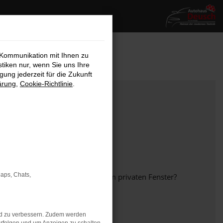
 Kommunikation mit Ihnen zu
stiken nur, wenn Sie uns Ihre
ung jederzeit für die Zukunft
ärung
,
Cookie-Richtlinie
.
Maps, Chats,
em anderen Browser oder in einem privaten Fenster?
nd zu verbessern. Zudem werden