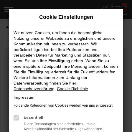
Zum
Hauptinhalt
Cookie Einstellungen
springen
Startseite
Fahrzeugangebote
Fahrzeugverkauf
Wir nutzen Cookies, um Ihnen die bestmögliche
Nutzung unserer Webseite zu ermöglichen und unsere
Kommunikation mit Ihnen zu verbessern. Wir
berücksichtigen hierbei Ihre Präferenzen und
Fehler: Network Error
verarbeiten Daten für Marketing und Statistiken nur,
wenn Sie uns Ihre Einwilligung geben. Wenn Sie zu
Beim Laden ist ein Fehler aufgetreten.
einem späteren Zeitpunkt Ihre Meinung ändern, können
Hier sind ein paar Tipps, die dir helfen können:
Sie die Einwilligung jederzeit für die Zukunft widerrufen.
Weitere Informationen zum Umfang der
Überprüfe deine Firewall und deine
Datenverarbeitung finden Sie hier:
Datenschutzerklärung
,
Cookie-Richtlinie
.
Internetverbindung.
Laden andere Webseiten, zum Beispiel deine
Impressum
Suchmaschine?
Folgende Kategorien von Cookies werden von uns eingesetzt:
Prüfe deine Browsererweiterungen.
Manche Erweiterungen, wie Werbeblocker, können
Essentiell
das Laden bestimmter Seiten verhindern.
Diese Technologien sind erforderlich, um die
Kernfunktionalität der Webseite zu gewährleisten.
Funktioniert die Seite in einem anderen Browser