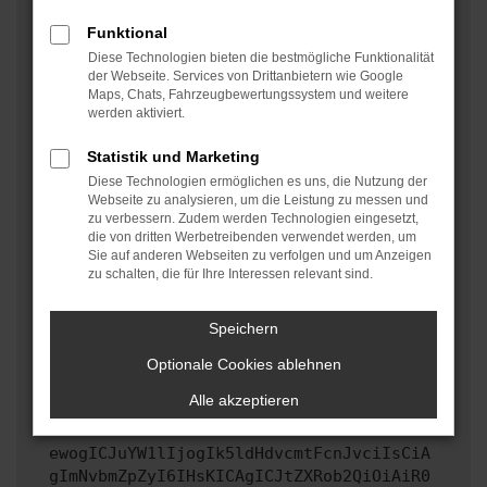
oder in einem privaten Fenster?
Funktional
Starte dein Gerät neu.
Diese Technologien bieten die bestmögliche Funktionalität
Das kann manchmal helfen, vorübergehende
der Webseite. Services von Drittanbietern wie Google
Maps, Chats, Fahrzeugbewertungssystem und weitere
Probleme zu beheben.
werden aktiviert.
Stelle sicher, dass dein Browser und dein
Betriebssystem auf dem neuesten Stand sind.
Statistik und Marketing
Veraltete Software birgt nicht nur ein
Diese Technologien ermöglichen es uns, die Nutzung der
Sicherheitsrisiko, sondern kann auch dazu führen,
Webseite zu analysieren, um die Leistung zu messen und
zu verbessern. Zudem werden Technologien eingesetzt,
dass bestimmte Funktionen nicht mehr unterstützt
die von dritten Werbetreibenden verwendet werden, um
werden.
Sie auf anderen Webseiten zu verfolgen und um Anzeigen
zu schalten, die für Ihre Interessen relevant sind.
Wende dich an den Webseitenbetreiber.
Wenn du alle oben genannten Schritte versucht hast,
kontaktiere uns bitte. Wir werden versuchen, das
Speichern
Problem zu beheben. Du kannst uns diesen Text
Optionale Cookies ablehnen
schicken, um uns bei der Fehlersuche zu
unterstützen:
Alle akzeptieren
ewogICJuYW1lIjogIk5ldHdvcmtFcnJvciIsCiA
gImNvbmZpZyI6IHsKICAgICJtZXRob2QiOiAiR0