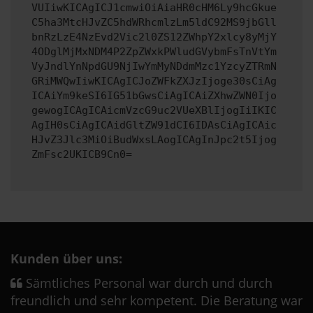
VUIiwKICAgICJ1cmwiOiAiaHR0cHM6Ly9hcGkue
C5ha3MtcHJvZC5hdWRhcmlzLm5ldC92MS9jbGll
bnRzLzE4NzEvd2Vic2l0ZS12ZWhpY2xlcy8yMjY
4ODglMjMxNDM4P2ZpZWxkPWludGVybmFsTnVtYm
VyJndlYnNpdGU9NjIwYmMyNDdmMzc1YzcyZTRmN
GRiMWQwIiwKICAgICJoZWFkZXJzIjoge30sCiAg
ICAiYm9keSI6IG51bGwsCiAgICAiZXhwZWN0Ijo
gewogICAgICAicmVzcG9uc2VUeXBlIjogIiIKIC
AgIH0sCiAgICAidGltZW91dCI6IDAsCiAgICAic
HJvZ3Jlc3MiOiBudWxsLAogICAgInJpc2t5Ijog
ZmFsc2UKICB9Cn0=
Kunden über uns:
Sämtliches Personal war durch und durch
freundlich und sehr kompetent. Die Beratung war