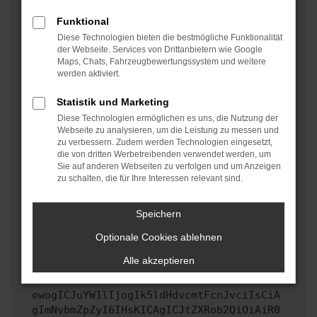
oder in einem privaten Fenster?
Funktional
Starte dein Gerät neu.
Diese Technologien bieten die bestmögliche Funktionalität
Das kann manchmal helfen, vorübergehende
der Webseite. Services von Drittanbietern wie Google
Maps, Chats, Fahrzeugbewertungssystem und weitere
Probleme zu beheben.
werden aktiviert.
Stelle sicher, dass dein Browser und dein
Betriebssystem auf dem neuesten Stand sind.
Statistik und Marketing
Veraltete Software birgt nicht nur ein
Diese Technologien ermöglichen es uns, die Nutzung der
Sicherheitsrisiko, sondern kann auch dazu führen,
Webseite zu analysieren, um die Leistung zu messen und
zu verbessern. Zudem werden Technologien eingesetzt,
dass bestimmte Funktionen nicht mehr unterstützt
die von dritten Werbetreibenden verwendet werden, um
werden.
Sie auf anderen Webseiten zu verfolgen und um Anzeigen
zu schalten, die für Ihre Interessen relevant sind.
Wende dich an den Webseitenbetreiber.
Wenn du alle oben genannten Schritte versucht hast,
kontaktiere uns bitte. Wir werden versuchen, das
Speichern
Problem zu beheben. Du kannst uns diesen Text
Optionale Cookies ablehnen
schicken, um uns bei der Fehlersuche zu
unterstützen:
Alle akzeptieren
ewogICJuYW1lIjogIk5ldHdvcmtFcnJvciIsCiA
gImNvbmZpZyI6IHsKICAgICJtZXRob2QiOiAiR0