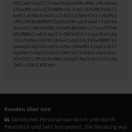
VUIiwKICAgICJ1cmwiOiAiaHR0cHM6Ly9hcGkue
C5ha3MtcHJvZC5hdWRhcmlzLm5ldC92MS9jbGll
bnRzLzE4NzEvd2Vic2l0ZS12ZWhpY2xlcy8yMjU
xMTklMjMxNDM4P2ZpZWxkPWludGVybmFsTnVtYm
VyJndlYnNpdGU9NjIwYmMyNDdmMzc1YzcyZTRmN
GRiMWQwIiwKICAgICJoZWFkZXJzIjoge30sCiAg
ICAiYm9keSI6IG51bGwsCiAgICAiZXhwZWN0Ijo
gewogICAgICAicmVzcG9uc2VUeXBlIjogIiIKIC
AgIH0sCiAgICAidGltZW91dCI6IDAsCiAgICAic
HJvZ3Jlc3MiOiBudWxsLAogICAgInJpc2t5Ijog
ZmFsc2UKICB9Cn0=
Kunden über uns:
Sämtliches Personal war durch und durch
freundlich und sehr kompetent. Die Beratung war