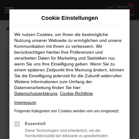
Zum
Hauptinhalt
Cookie Einstellungen
springen
Startseite
Fahrzeugangebote
Fahrzeugverkauf
Wir nutzen Cookies, um Ihnen die bestmögliche
Nutzung unserer Webseite zu ermöglichen und unsere
Kommunikation mit Ihnen zu verbessern. Wir
berücksichtigen hierbei Ihre Präferenzen und
Fehler: Network Error
verarbeiten Daten für Marketing und Statistiken nur,
wenn Sie uns Ihre Einwilligung geben. Wenn Sie zu
Beim Laden ist ein Fehler aufgetreten.
einem späteren Zeitpunkt Ihre Meinung ändern, können
Hier sind ein paar Tipps, die dir helfen können:
Sie die Einwilligung jederzeit für die Zukunft widerrufen.
Weitere Informationen zum Umfang der
Überprüfe deine Firewall und deine
Datenverarbeitung finden Sie hier:
Datenschutzerklärung
,
Cookie-Richtlinie
.
Internetverbindung.
Laden andere Webseiten, zum Beispiel deine
Impressum
Suchmaschine?
Folgende Kategorien von Cookies werden von uns eingesetzt:
Prüfe deine Browsererweiterungen.
Manche Erweiterungen, wie Werbeblocker, können
Essentiell
das Laden bestimmter Seiten verhindern.
Diese Technologien sind erforderlich, um die
Kernfunktionalität der Webseite zu gewährleisten.
Funktioniert die Seite in einem anderen Browser