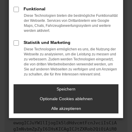
oder in einem privaten Fenster?
Funktional
Starte dein Gerät neu.
Diese Technologien bieten die bestmögliche Funktionalität
Das kann manchmal helfen, vorübergehende
der Webseite. Services von Drittanbietern wie Google
Maps, Chats, Fahrzeugbewertungssystem und weitere
Probleme zu beheben.
werden aktiviert.
Stelle sicher, dass dein Browser und dein
Betriebssystem auf dem neuesten Stand sind.
Statistik und Marketing
Veraltete Software birgt nicht nur ein
Diese Technologien ermöglichen es uns, die Nutzung der
Sicherheitsrisiko, sondern kann auch dazu führen,
Webseite zu analysieren, um die Leistung zu messen und
zu verbessern. Zudem werden Technologien eingesetzt,
dass bestimmte Funktionen nicht mehr unterstützt
die von dritten Werbetreibenden verwendet werden, um
werden.
Sie auf anderen Webseiten zu verfolgen und um Anzeigen
zu schalten, die für Ihre Interessen relevant sind.
Wende dich an den Webseitenbetreiber.
Wenn du alle oben genannten Schritte versucht hast,
kontaktiere uns bitte. Wir werden versuchen, das
Speichern
Problem zu beheben. Du kannst uns diesen Text
Optionale Cookies ablehnen
schicken, um uns bei der Fehlersuche zu
unterstützen:
Alle akzeptieren
ewogICJuYW1lIjogIk5ldHdvcmtFcnJvciIsCiA
gImNvbmZpZyI6IHsKICAgICJtZXRob2QiOiAiR0