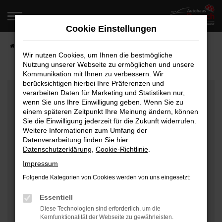
Zum
Hauptinhalt
Cookie Einstellungen
springen
Startseite
Fahrzeugangebote
Fahrzeugverkauf
Wir nutzen Cookies, um Ihnen die bestmögliche
Nutzung unserer Webseite zu ermöglichen und unsere
Kommunikation mit Ihnen zu verbessern. Wir
berücksichtigen hierbei Ihre Präferenzen und
Fehler: Network Error
verarbeiten Daten für Marketing und Statistiken nur,
wenn Sie uns Ihre Einwilligung geben. Wenn Sie zu
Beim Laden ist ein Fehler aufgetreten.
einem späteren Zeitpunkt Ihre Meinung ändern, können
Hier sind ein paar Tipps, die dir helfen können:
Sie die Einwilligung jederzeit für die Zukunft widerrufen.
Weitere Informationen zum Umfang der
Überprüfe deine Firewall und deine
Datenverarbeitung finden Sie hier:
Datenschutzerklärung
,
Cookie-Richtlinie
.
Internetverbindung.
Laden andere Webseiten, zum Beispiel deine
Impressum
Suchmaschine?
Folgende Kategorien von Cookies werden von uns eingesetzt:
Prüfe deine Browsererweiterungen.
Manche Erweiterungen, wie Werbeblocker, können
Essentiell
das Laden bestimmter Seiten verhindern.
Diese Technologien sind erforderlich, um die
Kernfunktionalität der Webseite zu gewährleisten.
Funktioniert die Seite in einem anderen Browser