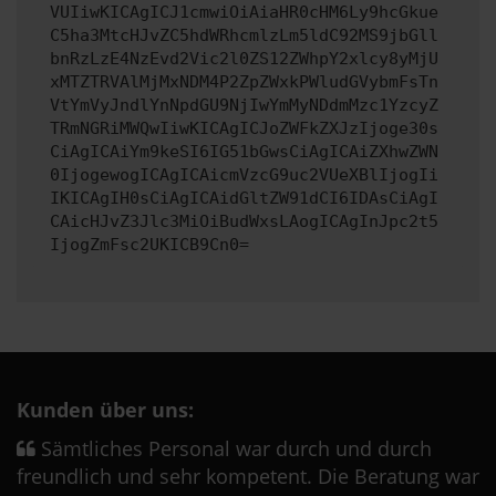
VUIiwKICAgICJ1cmwiOiAiaHR0cHM6Ly9hcGkue
C5ha3MtcHJvZC5hdWRhcmlzLm5ldC92MS9jbGll
bnRzLzE4NzEvd2Vic2l0ZS12ZWhpY2xlcy8yMjU
xMTZTRVAlMjMxNDM4P2ZpZWxkPWludGVybmFsTn
VtYmVyJndlYnNpdGU9NjIwYmMyNDdmMzc1YzcyZ
TRmNGRiMWQwIiwKICAgICJoZWFkZXJzIjoge30s
CiAgICAiYm9keSI6IG51bGwsCiAgICAiZXhwZWN
0IjogewogICAgICAicmVzcG9uc2VUeXBlIjogIi
IKICAgIH0sCiAgICAidGltZW91dCI6IDAsCiAgI
CAicHJvZ3Jlc3MiOiBudWxsLAogICAgInJpc2t5
IjogZmFsc2UKICB9Cn0=
Kunden über uns:
Sämtliches Personal war durch und durch
freundlich und sehr kompetent. Die Beratung war