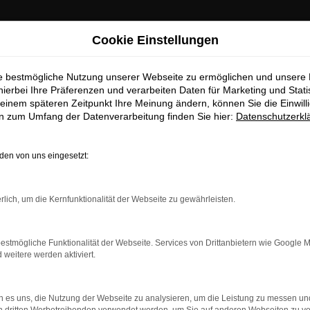
Cookie Einstellungen
ie bestmögliche Nutzung unserer Webseite zu ermöglichen und unsere
hierbei Ihre Präferenzen und verarbeiten Daten für Marketing und Stati
einem späteren Zeitpunkt Ihre Meinung ändern, können Sie die Einwillig
en zum Umfang der Datenverarbeitung finden Sie hier:
Datenschutzerkl
en von uns eingesetzt:
dung.
rlich, um die Kernfunktionalität der Webseite zu gewährleisten.
ne?
estmögliche Funktionalität der Webseite. Services von Drittanbietern wie Google 
en bestimmter Seiten verhindern. Funktioniert die Seite in ein
eitere werden aktiviert.
u beheben.
 es uns, die Nutzung der Webseite zu analysieren, um die Leistung zu messen u
system auf dem neuesten Stand sind.