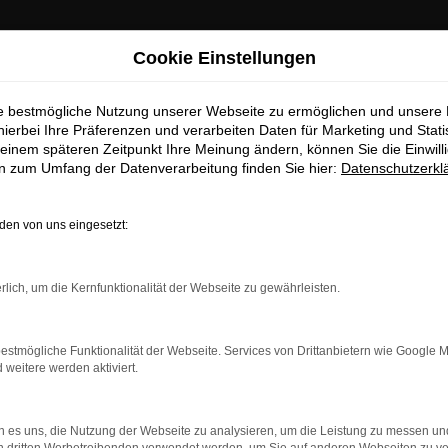
Cookie Einstellungen
ie bestmögliche Nutzung unserer Webseite zu ermöglichen und unsere
hierbei Ihre Präferenzen und verarbeiten Daten für Marketing und Stati
einem späteren Zeitpunkt Ihre Meinung ändern, können Sie die Einwillig
en zum Umfang der Datenverarbeitung finden Sie hier:
Datenschutzerkl
en von uns eingesetzt:
dung.
rlich, um die Kernfunktionalität der Webseite zu gewährleisten.
ne?
estmögliche Funktionalität der Webseite. Services von Drittanbietern wie Google 
en bestimmter Seiten verhindern. Funktioniert die Seite in ein
eitere werden aktiviert.
u beheben.
 es uns, die Nutzung der Webseite zu analysieren, um die Leistung zu messen u
system auf dem neuesten Stand sind.