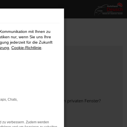
 Kommunikation mit Ihnen zu
stiken nur, wenn Sie uns Ihre
ung jederzeit für die Zukunft
ärung
,
Cookie-Richtlinie
.
Maps, Chats,
em anderen Browser oder in einem privaten Fenster?
nd zu verbessern. Zudem werden