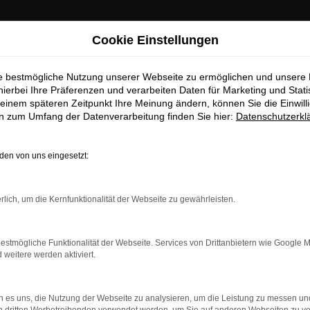
Cookie Einstellungen
ie bestmögliche Nutzung unserer Webseite zu ermöglichen und unsere
hierbei Ihre Präferenzen und verarbeiten Daten für Marketing und Stati
einem späteren Zeitpunkt Ihre Meinung ändern, können Sie die Einwillig
en zum Umfang der Datenverarbeitung finden Sie hier:
Datenschutzerkl
en von uns eingesetzt:
dung.
rlich, um die Kernfunktionalität der Webseite zu gewährleisten.
ne?
estmögliche Funktionalität der Webseite. Services von Drittanbietern wie Google 
en bestimmter Seiten verhindern. Funktioniert die Seite in ein
eitere werden aktiviert.
u beheben.
 es uns, die Nutzung der Webseite zu analysieren, um die Leistung zu messen u
system auf dem neuesten Stand sind.