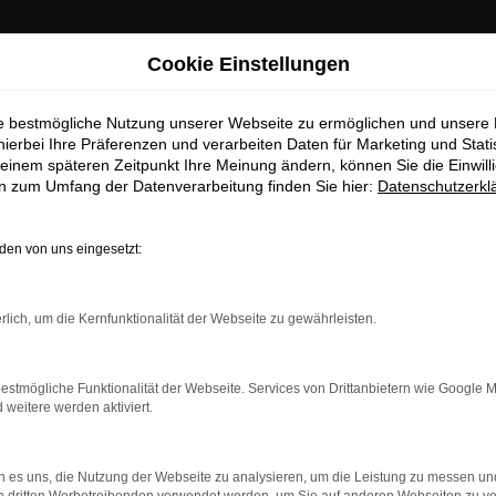
Cookie Einstellungen
ie bestmögliche Nutzung unserer Webseite zu ermöglichen und unsere
hierbei Ihre Präferenzen und verarbeiten Daten für Marketing und Stati
einem späteren Zeitpunkt Ihre Meinung ändern, können Sie die Einwillig
en zum Umfang der Datenverarbeitung finden Sie hier:
Datenschutzerkl
en von uns eingesetzt:
dung.
rlich, um die Kernfunktionalität der Webseite zu gewährleisten.
ne?
estmögliche Funktionalität der Webseite. Services von Drittanbietern wie Google 
en bestimmter Seiten verhindern. Funktioniert die Seite in ein
eitere werden aktiviert.
u beheben.
 es uns, die Nutzung der Webseite zu analysieren, um die Leistung zu messen u
system auf dem neuesten Stand sind.