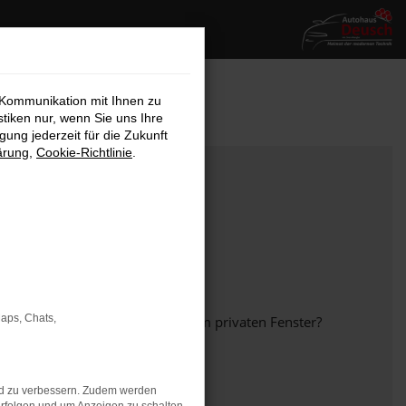
 Kommunikation mit Ihnen zu
stiken nur, wenn Sie uns Ihre
ung jederzeit für die Zukunft
ärung
,
Cookie-Richtlinie
.
Maps, Chats,
em anderen Browser oder in einem privaten Fenster?
nd zu verbessern. Zudem werden