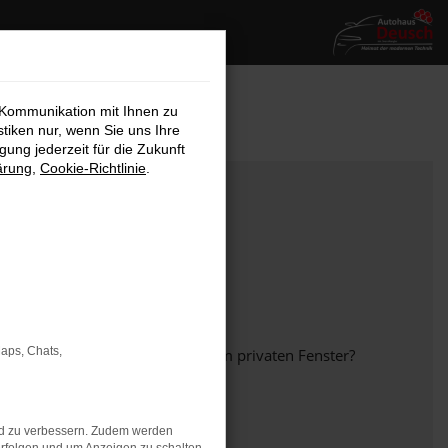
 Kommunikation mit Ihnen zu
stiken nur, wenn Sie uns Ihre
ung jederzeit für die Zukunft
ärung
,
Cookie-Richtlinie
.
Maps, Chats,
em anderen Browser oder in einem privaten Fenster?
nd zu verbessern. Zudem werden