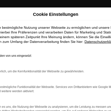
Cookie Einstellungen
ie bestmögliche Nutzung unserer Webseite zu ermöglichen und unsere
hierbei Ihre Präferenzen und verarbeiten Daten für Marketing und Stati
einem späteren Zeitpunkt Ihre Meinung ändern, können Sie die Einwillig
en zum Umfang der Datenverarbeitung finden Sie hier:
Datenschutzerkl
en von uns eingesetzt:
dung.
rlich, um die Kernfunktionalität der Webseite zu gewährleisten.
ne?
estmögliche Funktionalität der Webseite. Services von Drittanbietern wie Google 
en bestimmter Seiten verhindern. Funktioniert die Seite in ein
eitere werden aktiviert.
u beheben.
 es uns, die Nutzung der Webseite zu analysieren, um die Leistung zu messen u
system auf dem neuesten Stand sind.