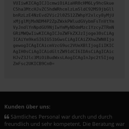
VUIiwKICAgICJ1cmwiOiAiaHR0cHM6Ly9hcGkue
C5ha3MtcHJvZC5hdWRhcmlzLm5ldC92MS9jbGll
bnRzLzE4NzEvd2Vic2l0ZS12ZWhpY2xlcy8yMjU
xMjglMjMxNDM4P2ZpZWxkPWludGVybmFsTnVtYm
VyJndlYnNpdGU9NjIwYmMyNDdmMzc1YzcyZTRmN
GRiMWQwIiwKICAgICJoZWFkZXJzIjoge30sCiAg
ICAiYm9keSI6IG51bGwsCiAgICAiZXhwZWN0Ijo
gewogICAgICAicmVzcG9uc2VUeXBlIjogIiIKIC
AgIH0sCiAgICAidGltZW91dCI6IDAsCiAgICAic
HJvZ3Jlc3MiOiBudWxsLAogICAgInJpc2t5Ijog
ZmFsc2UKICB9Cn0=
Kunden über uns:
Sämtliches Personal war durch und durch
freundlich und sehr kompetent. Die Beratung war