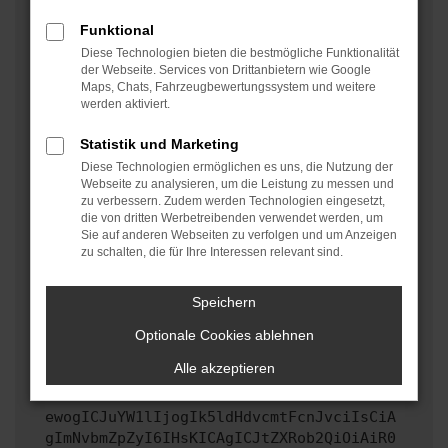
oder in einem privaten Fenster?
Funktional
Starte dein Gerät neu.
Diese Technologien bieten die bestmögliche Funktionalität
Das kann manchmal helfen, vorübergehende
der Webseite. Services von Drittanbietern wie Google
Maps, Chats, Fahrzeugbewertungssystem und weitere
Probleme zu beheben.
werden aktiviert.
Stelle sicher, dass dein Browser und dein
Betriebssystem auf dem neuesten Stand sind.
Statistik und Marketing
Veraltete Software birgt nicht nur ein
Diese Technologien ermöglichen es uns, die Nutzung der
Sicherheitsrisiko, sondern kann auch dazu führen,
Webseite zu analysieren, um die Leistung zu messen und
zu verbessern. Zudem werden Technologien eingesetzt,
dass bestimmte Funktionen nicht mehr unterstützt
die von dritten Werbetreibenden verwendet werden, um
werden.
Sie auf anderen Webseiten zu verfolgen und um Anzeigen
zu schalten, die für Ihre Interessen relevant sind.
Wende dich an den Webseitenbetreiber.
Wenn du alle oben genannten Schritte versucht hast,
kontaktiere uns bitte. Wir werden versuchen, das
Speichern
Problem zu beheben. Du kannst uns diesen Text
Optionale Cookies ablehnen
schicken, um uns bei der Fehlersuche zu
unterstützen:
Alle akzeptieren
ewogICJuYW1lIjogIk5ldHdvcmtFcnJvciIsCiA
gImNvbmZpZyI6IHsKICAgICJtZXRob2QiOiAiR0