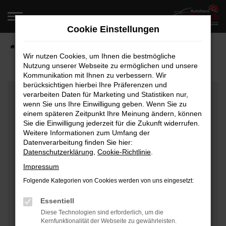
Zum
Hauptinhalt
Cookie Einstellungen
springen
Startseite
Fahrzeugangebote
Fahrzeugverkauf
Wir nutzen Cookies, um Ihnen die bestmögliche
Nutzung unserer Webseite zu ermöglichen und unsere
Kommunikation mit Ihnen zu verbessern. Wir
berücksichtigen hierbei Ihre Präferenzen und
Fehler: Network Error
verarbeiten Daten für Marketing und Statistiken nur,
wenn Sie uns Ihre Einwilligung geben. Wenn Sie zu
Beim Laden ist ein Fehler aufgetreten.
einem späteren Zeitpunkt Ihre Meinung ändern, können
Hier sind ein paar Tipps, die dir helfen können:
Sie die Einwilligung jederzeit für die Zukunft widerrufen.
Weitere Informationen zum Umfang der
Überprüfe deine Firewall und deine
Datenverarbeitung finden Sie hier:
Datenschutzerklärung
,
Cookie-Richtlinie
.
Internetverbindung.
Laden andere Webseiten, zum Beispiel deine
Impressum
Suchmaschine?
Folgende Kategorien von Cookies werden von uns eingesetzt:
Prüfe deine Browsererweiterungen.
Manche Erweiterungen, wie Werbeblocker, können
Essentiell
das Laden bestimmter Seiten verhindern.
Diese Technologien sind erforderlich, um die
Kernfunktionalität der Webseite zu gewährleisten.
Funktioniert die Seite in einem anderen Browser