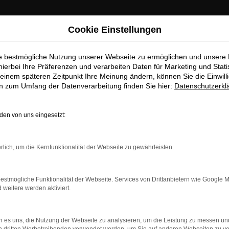
Cookie Einstellungen
ie bestmögliche Nutzung unserer Webseite zu ermöglichen und unsere
hierbei Ihre Präferenzen und verarbeiten Daten für Marketing und Stati
einem späteren Zeitpunkt Ihre Meinung ändern, können Sie die Einwillig
en zum Umfang der Datenverarbeitung finden Sie hier:
Datenschutzerkl
en von uns eingesetzt:
dung.
rlich, um die Kernfunktionalität der Webseite zu gewährleisten.
ne?
estmögliche Funktionalität der Webseite. Services von Drittanbietern wie Google 
en bestimmter Seiten verhindern. Funktioniert die Seite in ein
eitere werden aktiviert.
u beheben.
 es uns, die Nutzung der Webseite zu analysieren, um die Leistung zu messen u
system auf dem neuesten Stand sind.