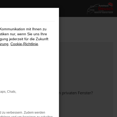
 Kommunikation mit Ihnen zu
stiken nur, wenn Sie uns Ihre
ung jederzeit für die Zukunft
ärung
,
Cookie-Richtlinie
.
Maps, Chats,
em anderen Browser oder in einem privaten Fenster?
nd zu verbessern. Zudem werden