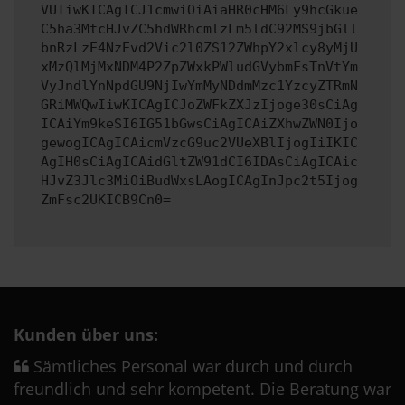
VUIiwKICAgICJ1cmwiOiAiaHR0cHM6Ly9hcGkue
C5ha3MtcHJvZC5hdWRhcmlzLm5ldC92MS9jbGll
bnRzLzE4NzEvd2Vic2l0ZS12ZWhpY2xlcy8yMjU
xMzQlMjMxNDM4P2ZpZWxkPWludGVybmFsTnVtYm
VyJndlYnNpdGU9NjIwYmMyNDdmMzc1YzcyZTRmN
GRiMWQwIiwKICAgICJoZWFkZXJzIjoge30sCiAg
ICAiYm9keSI6IG51bGwsCiAgICAiZXhwZWN0Ijo
gewogICAgICAicmVzcG9uc2VUeXBlIjogIiIKIC
AgIH0sCiAgICAidGltZW91dCI6IDAsCiAgICAic
HJvZ3Jlc3MiOiBudWxsLAogICAgInJpc2t5Ijog
ZmFsc2UKICB9Cn0=
Kunden über uns:
Sämtliches Personal war durch und durch
freundlich und sehr kompetent. Die Beratung war