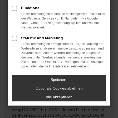
oder in einem privaten Fenster?
Funktional
Starte dein Gerät neu.
Diese Technologien bieten die bestmögliche Funktionalität
Das kann manchmal helfen, vorübergehende
der Webseite. Services von Drittanbietern wie Google
Maps, Chats, Fahrzeugbewertungssystem und weitere
Probleme zu beheben.
werden aktiviert.
Stelle sicher, dass dein Browser und dein
Betriebssystem auf dem neuesten Stand sind.
Statistik und Marketing
Veraltete Software birgt nicht nur ein
Diese Technologien ermöglichen es uns, die Nutzung der
Sicherheitsrisiko, sondern kann auch dazu führen,
Webseite zu analysieren, um die Leistung zu messen und
zu verbessern. Zudem werden Technologien eingesetzt,
dass bestimmte Funktionen nicht mehr unterstützt
die von dritten Werbetreibenden verwendet werden, um
werden.
Sie auf anderen Webseiten zu verfolgen und um Anzeigen
zu schalten, die für Ihre Interessen relevant sind.
Wende dich an den Webseitenbetreiber.
Wenn du alle oben genannten Schritte versucht hast,
kontaktiere uns bitte. Wir werden versuchen, das
Speichern
Problem zu beheben. Du kannst uns diesen Text
Optionale Cookies ablehnen
schicken, um uns bei der Fehlersuche zu
unterstützen:
Alle akzeptieren
ewogICJuYW1lIjogIk5ldHdvcmtFcnJvciIsCiA
gImNvbmZpZyI6IHsKICAgICJtZXRob2QiOiAiR0