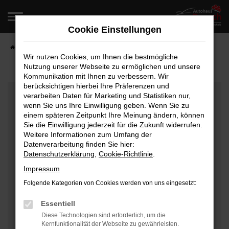
Zum
Hauptinhalt
Cookie Einstellungen
springen
Startseite
Fahrzeugangebote
Fahrzeugverkauf
Wir nutzen Cookies, um Ihnen die bestmögliche
Nutzung unserer Webseite zu ermöglichen und unsere
Kommunikation mit Ihnen zu verbessern. Wir
berücksichtigen hierbei Ihre Präferenzen und
Fehler: Network Error
verarbeiten Daten für Marketing und Statistiken nur,
wenn Sie uns Ihre Einwilligung geben. Wenn Sie zu
Beim Laden ist ein Fehler aufgetreten.
einem späteren Zeitpunkt Ihre Meinung ändern, können
Hier sind ein paar Tipps, die dir helfen können:
Sie die Einwilligung jederzeit für die Zukunft widerrufen.
Weitere Informationen zum Umfang der
Überprüfe deine Firewall und deine
Datenverarbeitung finden Sie hier:
Datenschutzerklärung
,
Cookie-Richtlinie
.
Internetverbindung.
Laden andere Webseiten, zum Beispiel deine
Impressum
Suchmaschine?
Folgende Kategorien von Cookies werden von uns eingesetzt:
Prüfe deine Browsererweiterungen.
Manche Erweiterungen, wie Werbeblocker, können
Essentiell
das Laden bestimmter Seiten verhindern.
Diese Technologien sind erforderlich, um die
Kernfunktionalität der Webseite zu gewährleisten.
Funktioniert die Seite in einem anderen Browser