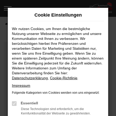
Zum
Hauptinhalt
Cookie Einstellungen
springen
Startseite
Fahrzeugangebote
Fahrzeugverkauf
Wir nutzen Cookies, um Ihnen die bestmögliche
Nutzung unserer Webseite zu ermöglichen und unsere
Kommunikation mit Ihnen zu verbessern. Wir
berücksichtigen hierbei Ihre Präferenzen und
Fehler: Network Error
verarbeiten Daten für Marketing und Statistiken nur,
wenn Sie uns Ihre Einwilligung geben. Wenn Sie zu
Beim Laden ist ein Fehler aufgetreten.
einem späteren Zeitpunkt Ihre Meinung ändern, können
Hier sind ein paar Tipps, die dir helfen können:
Sie die Einwilligung jederzeit für die Zukunft widerrufen.
Weitere Informationen zum Umfang der
Überprüfe deine Firewall und deine
Datenverarbeitung finden Sie hier:
Datenschutzerklärung
,
Cookie-Richtlinie
.
Internetverbindung.
Laden andere Webseiten, zum Beispiel deine
Impressum
Suchmaschine?
Folgende Kategorien von Cookies werden von uns eingesetzt:
Prüfe deine Browsererweiterungen.
Manche Erweiterungen, wie Werbeblocker, können
Essentiell
das Laden bestimmter Seiten verhindern.
Diese Technologien sind erforderlich, um die
Kernfunktionalität der Webseite zu gewährleisten.
Funktioniert die Seite in einem anderen Browser