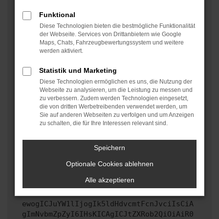
oder in einem privaten Fenster?
Funktional
Starte dein Gerät neu.
Diese Technologien bieten die bestmögliche Funktionalität
Das kann manchmal helfen, vorübergehende
der Webseite. Services von Drittanbietern wie Google
Maps, Chats, Fahrzeugbewertungssystem und weitere
Probleme zu beheben.
werden aktiviert.
Stelle sicher, dass dein Browser und dein
Betriebssystem auf dem neuesten Stand sind.
Statistik und Marketing
Veraltete Software birgt nicht nur ein
Diese Technologien ermöglichen es uns, die Nutzung der
Sicherheitsrisiko, sondern kann auch dazu führen,
Webseite zu analysieren, um die Leistung zu messen und
zu verbessern. Zudem werden Technologien eingesetzt,
dass bestimmte Funktionen nicht mehr unterstützt
die von dritten Werbetreibenden verwendet werden, um
werden.
Sie auf anderen Webseiten zu verfolgen und um Anzeigen
zu schalten, die für Ihre Interessen relevant sind.
Wende dich an den Webseitenbetreiber.
Wenn du alle oben genannten Schritte versucht hast,
kontaktiere uns bitte. Wir werden versuchen, das
Speichern
Problem zu beheben. Du kannst uns diesen Text
Optionale Cookies ablehnen
schicken, um uns bei der Fehlersuche zu
unterstützen:
Alle akzeptieren
ewogICJuYW1lIjogIk5ldHdvcmtFcnJvciIsCiA
gImNvbmZpZyI6IHsKICAgICJtZXRob2QiOiAiR0