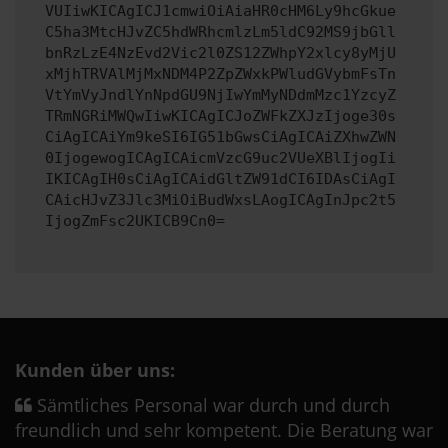
VUIiwKICAgICJ1cmwiOiAiaHR0cHM6Ly9hcGkue
C5ha3MtcHJvZC5hdWRhcmlzLm5ldC92MS9jbGll
bnRzLzE4NzEvd2Vic2l0ZS12ZWhpY2xlcy8yMjU
xMjhTRVAlMjMxNDM4P2ZpZWxkPWludGVybmFsTn
VtYmVyJndlYnNpdGU9NjIwYmMyNDdmMzc1YzcyZ
TRmNGRiMWQwIiwKICAgICJoZWFkZXJzIjoge30s
CiAgICAiYm9keSI6IG51bGwsCiAgICAiZXhwZWN
0IjogewogICAgICAicmVzcG9uc2VUeXBlIjogIi
IKICAgIH0sCiAgICAidGltZW91dCI6IDAsCiAgI
CAicHJvZ3Jlc3MiOiBudWxsLAogICAgInJpc2t5
IjogZmFsc2UKICB9Cn0=
Kunden über uns:
Sämtliches Personal war durch und durch
freundlich und sehr kompetent. Die Beratung war