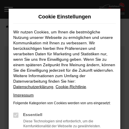
Zum
Hauptinhalt
Cookie Einstellungen
springen
Startseite
Fahrzeugangebote
Fahrzeugverkauf
Wir nutzen Cookies, um Ihnen die bestmögliche
Nutzung unserer Webseite zu ermöglichen und unsere
Kommunikation mit Ihnen zu verbessern. Wir
berücksichtigen hierbei Ihre Präferenzen und
Fehler: Network Error
verarbeiten Daten für Marketing und Statistiken nur,
wenn Sie uns Ihre Einwilligung geben. Wenn Sie zu
Beim Laden ist ein Fehler aufgetreten.
einem späteren Zeitpunkt Ihre Meinung ändern, können
Hier sind ein paar Tipps, die dir helfen können:
Sie die Einwilligung jederzeit für die Zukunft widerrufen.
Weitere Informationen zum Umfang der
Überprüfe deine Firewall und deine
Datenverarbeitung finden Sie hier:
Datenschutzerklärung
,
Cookie-Richtlinie
.
Internetverbindung.
Laden andere Webseiten, zum Beispiel deine
Impressum
Suchmaschine?
Folgende Kategorien von Cookies werden von uns eingesetzt:
Prüfe deine Browsererweiterungen.
Manche Erweiterungen, wie Werbeblocker, können
Essentiell
das Laden bestimmter Seiten verhindern.
Diese Technologien sind erforderlich, um die
Kernfunktionalität der Webseite zu gewährleisten.
Funktioniert die Seite in einem anderen Browser