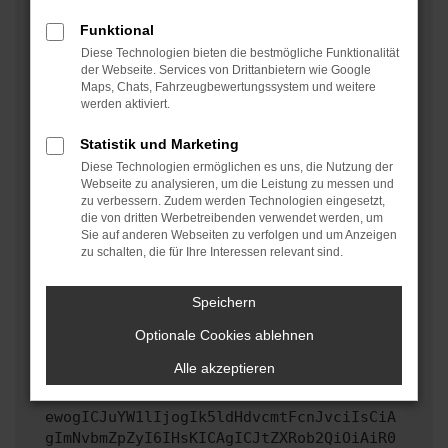
oder in einem privaten Fenster?
Funktional
Starte dein Gerät neu.
Diese Technologien bieten die bestmögliche Funktionalität
Das kann manchmal helfen, vorübergehende
der Webseite. Services von Drittanbietern wie Google
Maps, Chats, Fahrzeugbewertungssystem und weitere
Probleme zu beheben.
werden aktiviert.
Stelle sicher, dass dein Browser und dein
Betriebssystem auf dem neuesten Stand sind.
Statistik und Marketing
Veraltete Software birgt nicht nur ein
Diese Technologien ermöglichen es uns, die Nutzung der
Sicherheitsrisiko, sondern kann auch dazu führen,
Webseite zu analysieren, um die Leistung zu messen und
zu verbessern. Zudem werden Technologien eingesetzt,
dass bestimmte Funktionen nicht mehr unterstützt
die von dritten Werbetreibenden verwendet werden, um
werden.
Sie auf anderen Webseiten zu verfolgen und um Anzeigen
zu schalten, die für Ihre Interessen relevant sind.
Wende dich an den Webseitenbetreiber.
Wenn du alle oben genannten Schritte versucht hast,
kontaktiere uns bitte. Wir werden versuchen, das
Speichern
Problem zu beheben. Du kannst uns diesen Text
Optionale Cookies ablehnen
schicken, um uns bei der Fehlersuche zu
unterstützen:
Alle akzeptieren
ewogICJuYW1lIjogIk5ldHdvcmtFcnJvciIsCiA
gImNvbmZpZyI6IHsKICAgICJtZXRob2QiOiAiR0