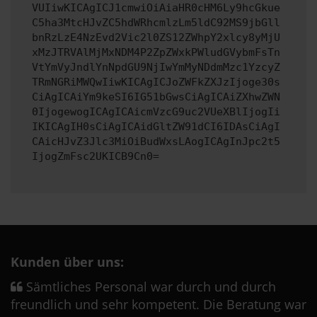
VUIiwKICAgICJ1cmwiOiAiaHR0cHM6Ly9hcGkue
C5ha3MtcHJvZC5hdWRhcmlzLm5ldC92MS9jbGll
bnRzLzE4NzEvd2Vic2l0ZS12ZWhpY2xlcy8yMjU
xMzJTRVAlMjMxNDM4P2ZpZWxkPWludGVybmFsTn
VtYmVyJndlYnNpdGU9NjIwYmMyNDdmMzc1YzcyZ
TRmNGRiMWQwIiwKICAgICJoZWFkZXJzIjoge30s
CiAgICAiYm9keSI6IG51bGwsCiAgICAiZXhwZWN
0IjogewogICAgICAicmVzcG9uc2VUeXBlIjogIi
IKICAgIH0sCiAgICAidGltZW91dCI6IDAsCiAgI
CAicHJvZ3Jlc3MiOiBudWxsLAogICAgInJpc2t5
IjogZmFsc2UKICB9Cn0=
Kunden über uns:
Sämtliches Personal war durch und durch
freundlich und sehr kompetent. Die Beratung war