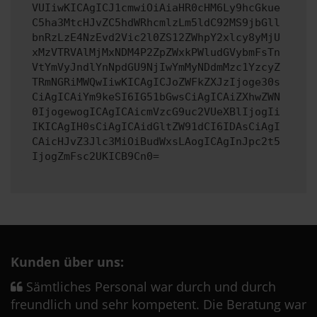
VUIiwKICAgICJ1cmwiOiAiaHR0cHM6Ly9hcGkue
C5ha3MtcHJvZC5hdWRhcmlzLm5ldC92MS9jbGll
bnRzLzE4NzEvd2Vic2l0ZS12ZWhpY2xlcy8yMjU
xMzVTRVAlMjMxNDM4P2ZpZWxkPWludGVybmFsTn
VtYmVyJndlYnNpdGU9NjIwYmMyNDdmMzc1YzcyZ
TRmNGRiMWQwIiwKICAgICJoZWFkZXJzIjoge30s
CiAgICAiYm9keSI6IG51bGwsCiAgICAiZXhwZWN
0IjogewogICAgICAicmVzcG9uc2VUeXBlIjogIi
IKICAgIH0sCiAgICAidGltZW91dCI6IDAsCiAgI
CAicHJvZ3Jlc3MiOiBudWxsLAogICAgInJpc2t5
IjogZmFsc2UKICB9Cn0=
Kunden über uns:
Sämtliches Personal war durch und durch
freundlich und sehr kompetent. Die Beratung war