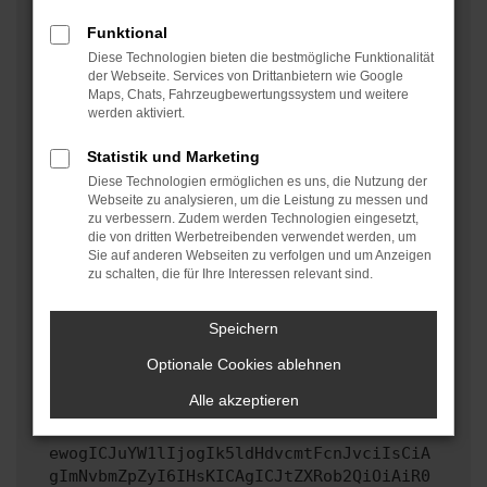
oder in einem privaten Fenster?
Funktional
Starte dein Gerät neu.
Diese Technologien bieten die bestmögliche Funktionalität
Das kann manchmal helfen, vorübergehende
der Webseite. Services von Drittanbietern wie Google
Maps, Chats, Fahrzeugbewertungssystem und weitere
Probleme zu beheben.
werden aktiviert.
Stelle sicher, dass dein Browser und dein
Betriebssystem auf dem neuesten Stand sind.
Statistik und Marketing
Veraltete Software birgt nicht nur ein
Diese Technologien ermöglichen es uns, die Nutzung der
Sicherheitsrisiko, sondern kann auch dazu führen,
Webseite zu analysieren, um die Leistung zu messen und
zu verbessern. Zudem werden Technologien eingesetzt,
dass bestimmte Funktionen nicht mehr unterstützt
die von dritten Werbetreibenden verwendet werden, um
werden.
Sie auf anderen Webseiten zu verfolgen und um Anzeigen
zu schalten, die für Ihre Interessen relevant sind.
Wende dich an den Webseitenbetreiber.
Wenn du alle oben genannten Schritte versucht hast,
kontaktiere uns bitte. Wir werden versuchen, das
Speichern
Problem zu beheben. Du kannst uns diesen Text
Optionale Cookies ablehnen
schicken, um uns bei der Fehlersuche zu
unterstützen:
Alle akzeptieren
ewogICJuYW1lIjogIk5ldHdvcmtFcnJvciIsCiA
gImNvbmZpZyI6IHsKICAgICJtZXRob2QiOiAiR0