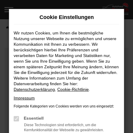
Zum
Hauptinhalt
Cookie Einstellungen
springen
Startseite
Fahrzeugangebote
Fahrzeugverkauf
Wir nutzen Cookies, um Ihnen die bestmögliche
Nutzung unserer Webseite zu ermöglichen und unsere
Kommunikation mit Ihnen zu verbessern. Wir
berücksichtigen hierbei Ihre Präferenzen und
Fehler: Network Error
verarbeiten Daten für Marketing und Statistiken nur,
wenn Sie uns Ihre Einwilligung geben. Wenn Sie zu
Beim Laden ist ein Fehler aufgetreten.
einem späteren Zeitpunkt Ihre Meinung ändern, können
Hier sind ein paar Tipps, die dir helfen können:
Sie die Einwilligung jederzeit für die Zukunft widerrufen.
Weitere Informationen zum Umfang der
Überprüfe deine Firewall und deine
Datenverarbeitung finden Sie hier:
Datenschutzerklärung
,
Cookie-Richtlinie
.
Internetverbindung.
Laden andere Webseiten, zum Beispiel deine
Impressum
Suchmaschine?
Folgende Kategorien von Cookies werden von uns eingesetzt:
Prüfe deine Browsererweiterungen.
Manche Erweiterungen, wie Werbeblocker, können
Essentiell
das Laden bestimmter Seiten verhindern.
Diese Technologien sind erforderlich, um die
Kernfunktionalität der Webseite zu gewährleisten.
Funktioniert die Seite in einem anderen Browser