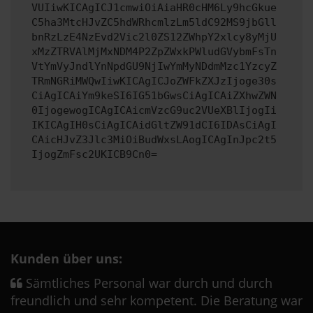
VUIiwKICAgICJ1cmwiOiAiaHR0cHM6Ly9hcGkue
C5ha3MtcHJvZC5hdWRhcmlzLm5ldC92MS9jbGll
bnRzLzE4NzEvd2Vic2l0ZS12ZWhpY2xlcy8yMjU
xMzZTRVAlMjMxNDM4P2ZpZWxkPWludGVybmFsTn
VtYmVyJndlYnNpdGU9NjIwYmMyNDdmMzc1YzcyZ
TRmNGRiMWQwIiwKICAgICJoZWFkZXJzIjoge30s
CiAgICAiYm9keSI6IG51bGwsCiAgICAiZXhwZWN
0IjogewogICAgICAicmVzcG9uc2VUeXBlIjogIi
IKICAgIH0sCiAgICAidGltZW91dCI6IDAsCiAgI
CAicHJvZ3Jlc3MiOiBudWxsLAogICAgInJpc2t5
IjogZmFsc2UKICB9Cn0=
Kunden über uns:
Sämtliches Personal war durch und durch
freundlich und sehr kompetent. Die Beratung war