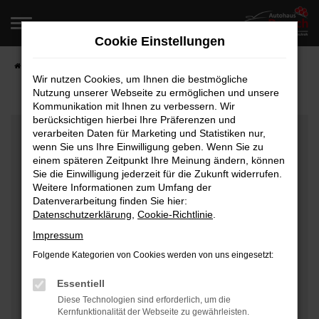
Zum
Hauptinhalt
Cookie Einstellungen
springen
Startseite
Fahrzeugangebote
Fahrzeugverkauf
Wir nutzen Cookies, um Ihnen die bestmögliche
Nutzung unserer Webseite zu ermöglichen und unsere
Kommunikation mit Ihnen zu verbessern. Wir
berücksichtigen hierbei Ihre Präferenzen und
Fehler: Network Error
verarbeiten Daten für Marketing und Statistiken nur,
wenn Sie uns Ihre Einwilligung geben. Wenn Sie zu
Beim Laden ist ein Fehler aufgetreten.
einem späteren Zeitpunkt Ihre Meinung ändern, können
Hier sind ein paar Tipps, die dir helfen können:
Sie die Einwilligung jederzeit für die Zukunft widerrufen.
Weitere Informationen zum Umfang der
Überprüfe deine Firewall und deine
Datenverarbeitung finden Sie hier:
Datenschutzerklärung
,
Cookie-Richtlinie
.
Internetverbindung.
Laden andere Webseiten, zum Beispiel deine
Impressum
Suchmaschine?
Folgende Kategorien von Cookies werden von uns eingesetzt:
Prüfe deine Browsererweiterungen.
Manche Erweiterungen, wie Werbeblocker, können
Essentiell
das Laden bestimmter Seiten verhindern.
Diese Technologien sind erforderlich, um die
Kernfunktionalität der Webseite zu gewährleisten.
Funktioniert die Seite in einem anderen Browser