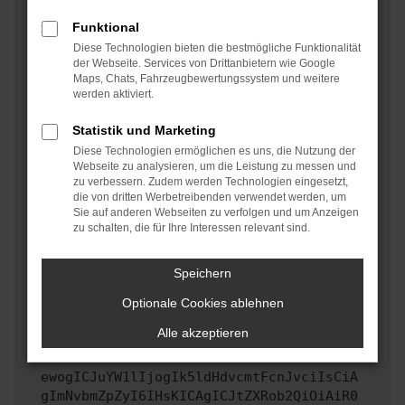
oder in einem privaten Fenster?
Funktional
Starte dein Gerät neu.
Diese Technologien bieten die bestmögliche Funktionalität
Das kann manchmal helfen, vorübergehende
der Webseite. Services von Drittanbietern wie Google
Maps, Chats, Fahrzeugbewertungssystem und weitere
Probleme zu beheben.
werden aktiviert.
Stelle sicher, dass dein Browser und dein
Betriebssystem auf dem neuesten Stand sind.
Statistik und Marketing
Veraltete Software birgt nicht nur ein
Diese Technologien ermöglichen es uns, die Nutzung der
Sicherheitsrisiko, sondern kann auch dazu führen,
Webseite zu analysieren, um die Leistung zu messen und
zu verbessern. Zudem werden Technologien eingesetzt,
dass bestimmte Funktionen nicht mehr unterstützt
die von dritten Werbetreibenden verwendet werden, um
werden.
Sie auf anderen Webseiten zu verfolgen und um Anzeigen
zu schalten, die für Ihre Interessen relevant sind.
Wende dich an den Webseitenbetreiber.
Wenn du alle oben genannten Schritte versucht hast,
kontaktiere uns bitte. Wir werden versuchen, das
Speichern
Problem zu beheben. Du kannst uns diesen Text
Optionale Cookies ablehnen
schicken, um uns bei der Fehlersuche zu
unterstützen:
Alle akzeptieren
ewogICJuYW1lIjogIk5ldHdvcmtFcnJvciIsCiA
gImNvbmZpZyI6IHsKICAgICJtZXRob2QiOiAiR0