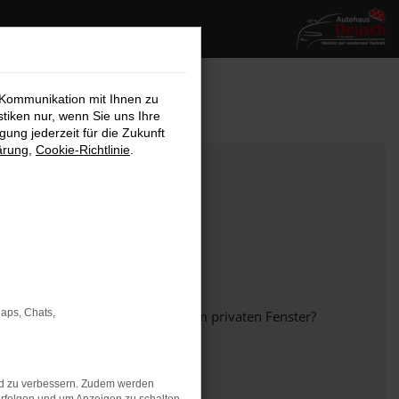
 Kommunikation mit Ihnen zu
stiken nur, wenn Sie uns Ihre
ung jederzeit für die Zukunft
ärung
,
Cookie-Richtlinie
.
Maps, Chats,
em anderen Browser oder in einem privaten Fenster?
nd zu verbessern. Zudem werden