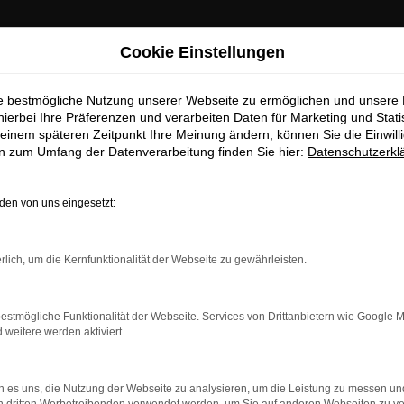
Cookie Einstellungen
ie bestmögliche Nutzung unserer Webseite zu ermöglichen und unsere
hierbei Ihre Präferenzen und verarbeiten Daten für Marketing und Stati
einem späteren Zeitpunkt Ihre Meinung ändern, können Sie die Einwillig
en zum Umfang der Datenverarbeitung finden Sie hier:
Datenschutzerkl
en von uns eingesetzt:
dung.
rlich, um die Kernfunktionalität der Webseite zu gewährleisten.
ne?
estmögliche Funktionalität der Webseite. Services von Drittanbietern wie Google 
en bestimmter Seiten verhindern. Funktioniert die Seite in ein
eitere werden aktiviert.
u beheben.
 es uns, die Nutzung der Webseite zu analysieren, um die Leistung zu messen u
system auf dem neuesten Stand sind.