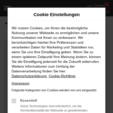
Zum
Hauptinhalt
Cookie Einstellungen
springen
Startseite
Fahrzeugangebote
Fahrzeugverkauf
Wir nutzen Cookies, um Ihnen die bestmögliche
Nutzung unserer Webseite zu ermöglichen und unsere
Kommunikation mit Ihnen zu verbessern. Wir
berücksichtigen hierbei Ihre Präferenzen und
Fehler: Network Error
verarbeiten Daten für Marketing und Statistiken nur,
wenn Sie uns Ihre Einwilligung geben. Wenn Sie zu
Beim Laden ist ein Fehler aufgetreten.
einem späteren Zeitpunkt Ihre Meinung ändern, können
Hier sind ein paar Tipps, die dir helfen können:
Sie die Einwilligung jederzeit für die Zukunft widerrufen.
Weitere Informationen zum Umfang der
Überprüfe deine Firewall und deine
Datenverarbeitung finden Sie hier:
Datenschutzerklärung
,
Cookie-Richtlinie
.
Internetverbindung.
Laden andere Webseiten, zum Beispiel deine
Impressum
Suchmaschine?
Folgende Kategorien von Cookies werden von uns eingesetzt:
Prüfe deine Browsererweiterungen.
Manche Erweiterungen, wie Werbeblocker, können
Essentiell
das Laden bestimmter Seiten verhindern.
Diese Technologien sind erforderlich, um die
Kernfunktionalität der Webseite zu gewährleisten.
Funktioniert die Seite in einem anderen Browser