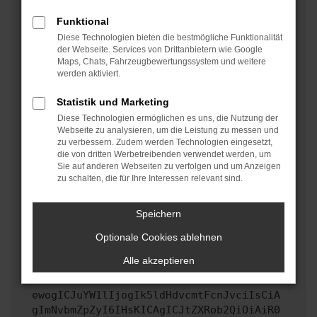
oder in einem privaten Fenster?
Funktional
Starte dein Gerät neu.
Diese Technologien bieten die bestmögliche Funktionalität
Das kann manchmal helfen, vorübergehende
der Webseite. Services von Drittanbietern wie Google
Maps, Chats, Fahrzeugbewertungssystem und weitere
Probleme zu beheben.
werden aktiviert.
Stelle sicher, dass dein Browser und dein
Betriebssystem auf dem neuesten Stand sind.
Statistik und Marketing
Veraltete Software birgt nicht nur ein
Diese Technologien ermöglichen es uns, die Nutzung der
Sicherheitsrisiko, sondern kann auch dazu führen,
Webseite zu analysieren, um die Leistung zu messen und
zu verbessern. Zudem werden Technologien eingesetzt,
dass bestimmte Funktionen nicht mehr unterstützt
die von dritten Werbetreibenden verwendet werden, um
werden.
Sie auf anderen Webseiten zu verfolgen und um Anzeigen
zu schalten, die für Ihre Interessen relevant sind.
Wende dich an den Webseitenbetreiber.
Wenn du alle oben genannten Schritte versucht hast,
kontaktiere uns bitte. Wir werden versuchen, das
Speichern
Problem zu beheben. Du kannst uns diesen Text
Optionale Cookies ablehnen
schicken, um uns bei der Fehlersuche zu
unterstützen:
Alle akzeptieren
ewogICJuYW1lIjogIk5ldHdvcmtFcnJvciIsCiA
gImNvbmZpZyI6IHsKICAgICJtZXRob2QiOiAiR0