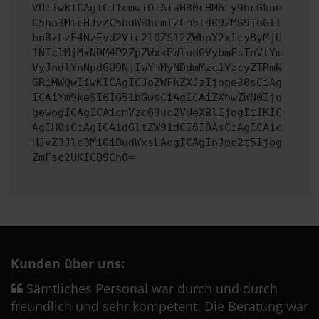
VUIiwKICAgICJ1cmwiOiAiaHR0cHM6Ly9hcGkue
C5ha3MtcHJvZC5hdWRhcmlzLm5ldC92MS9jbGll
bnRzLzE4NzEvd2Vic2l0ZS12ZWhpY2xlcy8yMjU
1NTclMjMxNDM4P2ZpZWxkPWludGVybmFsTnVtYm
VyJndlYnNpdGU9NjIwYmMyNDdmMzc1YzcyZTRmN
GRiMWQwIiwKICAgICJoZWFkZXJzIjoge30sCiAg
ICAiYm9keSI6IG51bGwsCiAgICAiZXhwZWN0Ijo
gewogICAgICAicmVzcG9uc2VUeXBlIjogIiIKIC
AgIH0sCiAgICAidGltZW91dCI6IDAsCiAgICAic
HJvZ3Jlc3MiOiBudWxsLAogICAgInJpc2t5Ijog
ZmFsc2UKICB9Cn0=
Kunden über uns:
Sämtliches Personal war durch und durch
freundlich und sehr kompetent. Die Beratung war