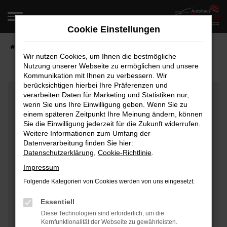
Zum
Hauptinhalt
Cookie Einstellungen
springen
Startseite
Fahrzeugangebote
Fahrzeugverkauf
Wir nutzen Cookies, um Ihnen die bestmögliche
Nutzung unserer Webseite zu ermöglichen und unsere
Kommunikation mit Ihnen zu verbessern. Wir
berücksichtigen hierbei Ihre Präferenzen und
Fehler: Network Error
verarbeiten Daten für Marketing und Statistiken nur,
wenn Sie uns Ihre Einwilligung geben. Wenn Sie zu
Beim Laden ist ein Fehler aufgetreten.
einem späteren Zeitpunkt Ihre Meinung ändern, können
Hier sind ein paar Tipps, die dir helfen können:
Sie die Einwilligung jederzeit für die Zukunft widerrufen.
Weitere Informationen zum Umfang der
Überprüfe deine Firewall und deine
Datenverarbeitung finden Sie hier:
Datenschutzerklärung
,
Cookie-Richtlinie
.
Internetverbindung.
Laden andere Webseiten, zum Beispiel deine
Impressum
Suchmaschine?
Folgende Kategorien von Cookies werden von uns eingesetzt:
Prüfe deine Browsererweiterungen.
Manche Erweiterungen, wie Werbeblocker, können
Essentiell
das Laden bestimmter Seiten verhindern.
Diese Technologien sind erforderlich, um die
Kernfunktionalität der Webseite zu gewährleisten.
Funktioniert die Seite in einem anderen Browser