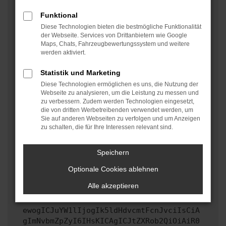
oder in einem privaten Fenster?
Funktional
Starte dein Gerät neu.
Diese Technologien bieten die bestmögliche Funktionalität
Das kann manchmal helfen, vorübergehende
der Webseite. Services von Drittanbietern wie Google
Maps, Chats, Fahrzeugbewertungssystem und weitere
Probleme zu beheben.
werden aktiviert.
Stelle sicher, dass dein Browser und dein
Betriebssystem auf dem neuesten Stand sind.
Statistik und Marketing
Veraltete Software birgt nicht nur ein
Diese Technologien ermöglichen es uns, die Nutzung der
Sicherheitsrisiko, sondern kann auch dazu führen,
Webseite zu analysieren, um die Leistung zu messen und
zu verbessern. Zudem werden Technologien eingesetzt,
dass bestimmte Funktionen nicht mehr unterstützt
die von dritten Werbetreibenden verwendet werden, um
werden.
Sie auf anderen Webseiten zu verfolgen und um Anzeigen
zu schalten, die für Ihre Interessen relevant sind.
Wende dich an den Webseitenbetreiber.
Wenn du alle oben genannten Schritte versucht hast,
kontaktiere uns bitte. Wir werden versuchen, das
Speichern
Problem zu beheben. Du kannst uns diesen Text
Optionale Cookies ablehnen
schicken, um uns bei der Fehlersuche zu
unterstützen:
Alle akzeptieren
ewogICJuYW1lIjogIk5ldHdvcmtFcnJvciIsCiA
gImNvbmZpZyI6IHsKICAgICJtZXRob2QiOiAiR0