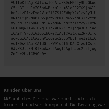
VUIiwKICAgICJ1cmwiOiAiaHR0cHM6Ly9hcGkue
C5ha3MtcHJvZC5hdWRhcmlzLm5ldC92MS9jbGll
bnRzLzE4NzEvd2Vic2l0ZS12ZWhpY2xlcy8yMjU
xNTclMjMxNDM4P2ZpZWxkPWludGVybmFsTnVtYm
VyJndlYnNpdGU9NjIwYmMyNDdmMzc1YzcyZTRmN
GRiMWQwIiwKICAgICJoZWFkZXJzIjoge30sCiAg
ICAiYm9keSI6IG51bGwsCiAgICAiZXhwZWN0Ijo
gewogICAgICAicmVzcG9uc2VUeXBlIjogIiIKIC
AgIH0sCiAgICAidGltZW91dCI6IDAsCiAgICAic
HJvZ3Jlc3MiOiBudWxsLAogICAgInJpc2t5Ijog
ZmFsc2UKICB9Cn0=
Kunden über uns:
Sämtliches Personal war durch und durch
freundlich und sehr kompetent. Die Beratung war