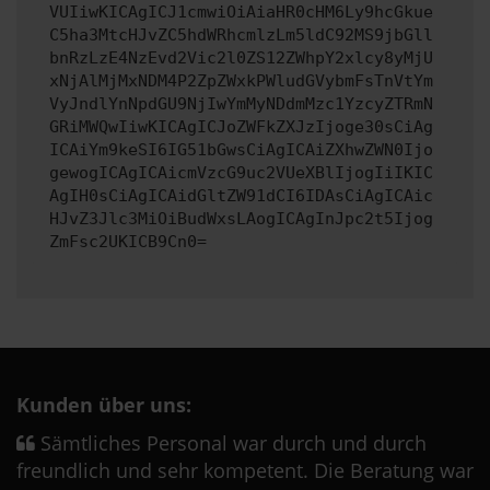
VUIiwKICAgICJ1cmwiOiAiaHR0cHM6Ly9hcGkue
C5ha3MtcHJvZC5hdWRhcmlzLm5ldC92MS9jbGll
bnRzLzE4NzEvd2Vic2l0ZS12ZWhpY2xlcy8yMjU
xNjAlMjMxNDM4P2ZpZWxkPWludGVybmFsTnVtYm
VyJndlYnNpdGU9NjIwYmMyNDdmMzc1YzcyZTRmN
GRiMWQwIiwKICAgICJoZWFkZXJzIjoge30sCiAg
ICAiYm9keSI6IG51bGwsCiAgICAiZXhwZWN0Ijo
gewogICAgICAicmVzcG9uc2VUeXBlIjogIiIKIC
AgIH0sCiAgICAidGltZW91dCI6IDAsCiAgICAic
HJvZ3Jlc3MiOiBudWxsLAogICAgInJpc2t5Ijog
ZmFsc2UKICB9Cn0=
Kunden über uns:
Sämtliches Personal war durch und durch
freundlich und sehr kompetent. Die Beratung war