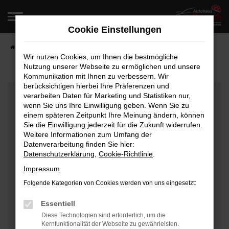
Zum
Hauptinhalt
Cookie Einstellungen
springen
Startseite
Fahrzeugangebote
Fahrzeugverkauf
Wir nutzen Cookies, um Ihnen die bestmögliche
Nutzung unserer Webseite zu ermöglichen und unsere
Kommunikation mit Ihnen zu verbessern. Wir
berücksichtigen hierbei Ihre Präferenzen und
Fehler: Network Error
verarbeiten Daten für Marketing und Statistiken nur,
wenn Sie uns Ihre Einwilligung geben. Wenn Sie zu
Beim Laden ist ein Fehler aufgetreten.
einem späteren Zeitpunkt Ihre Meinung ändern, können
Hier sind ein paar Tipps, die dir helfen können:
Sie die Einwilligung jederzeit für die Zukunft widerrufen.
Weitere Informationen zum Umfang der
Überprüfe deine Firewall und deine
Datenverarbeitung finden Sie hier:
Datenschutzerklärung
,
Cookie-Richtlinie
.
Internetverbindung.
Laden andere Webseiten, zum Beispiel deine
Impressum
Suchmaschine?
Folgende Kategorien von Cookies werden von uns eingesetzt:
Prüfe deine Browsererweiterungen.
Manche Erweiterungen, wie Werbeblocker, können
Essentiell
das Laden bestimmter Seiten verhindern.
Diese Technologien sind erforderlich, um die
Kernfunktionalität der Webseite zu gewährleisten.
Funktioniert die Seite in einem anderen Browser