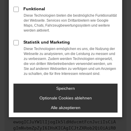
oder in einem privaten Fenster?
Funktional
Starte dein Gerät neu.
Diese Technologien bieten die bestmögliche Funktionalität
Das kann manchmal helfen, vorübergehende
der Webseite. Services von Drittanbietern wie Google
Maps, Chats, Fahrzeugbewertungssystem und weitere
Probleme zu beheben.
werden aktiviert.
Stelle sicher, dass dein Browser und dein
Betriebssystem auf dem neuesten Stand sind.
Statistik und Marketing
Veraltete Software birgt nicht nur ein
Diese Technologien ermöglichen es uns, die Nutzung der
Sicherheitsrisiko, sondern kann auch dazu führen,
Webseite zu analysieren, um die Leistung zu messen und
zu verbessern. Zudem werden Technologien eingesetzt,
dass bestimmte Funktionen nicht mehr unterstützt
die von dritten Werbetreibenden verwendet werden, um
werden.
Sie auf anderen Webseiten zu verfolgen und um Anzeigen
zu schalten, die für Ihre Interessen relevant sind.
Wende dich an den Webseitenbetreiber.
Wenn du alle oben genannten Schritte versucht hast,
kontaktiere uns bitte. Wir werden versuchen, das
Speichern
Problem zu beheben. Du kannst uns diesen Text
Optionale Cookies ablehnen
schicken, um uns bei der Fehlersuche zu
unterstützen:
Alle akzeptieren
ewogICJuYW1lIjogIk5ldHdvcmtFcnJvciIsCiA
gImNvbmZpZyI6IHsKICAgICJtZXRob2QiOiAiR0