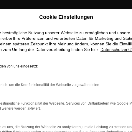
Cookie Einstellungen
ie bestmögliche Nutzung unserer Webseite zu ermöglichen und unsere
hierbei Ihre Präferenzen und verarbeiten Daten für Marketing und Stati
einem späteren Zeitpunkt Ihre Meinung ändern, können Sie die Einwillig
en zum Umfang der Datenverarbeitung finden Sie hier:
Datenschutzerkl
en von uns eingesetzt:
dung.
rlich, um die Kernfunktionalität der Webseite zu gewährleisten.
ne?
estmögliche Funktionalität der Webseite. Services von Drittanbietern wie Google 
en bestimmter Seiten verhindern. Funktioniert die Seite in ein
eitere werden aktiviert.
u beheben.
 es uns, die Nutzung der Webseite zu analysieren, um die Leistung zu messen u
system auf dem neuesten Stand sind.