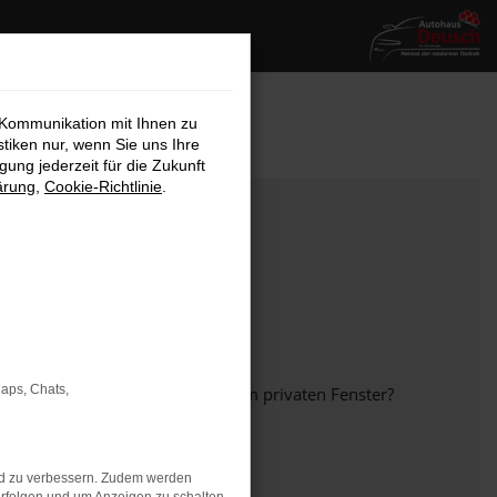
 Kommunikation mit Ihnen zu
stiken nur, wenn Sie uns Ihre
ung jederzeit für die Zukunft
ärung
,
Cookie-Richtlinie
.
Maps, Chats,
em anderen Browser oder in einem privaten Fenster?
nd zu verbessern. Zudem werden