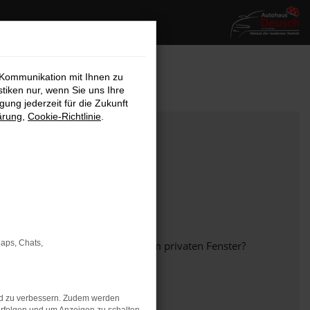
 Kommunikation mit Ihnen zu
stiken nur, wenn Sie uns Ihre
ung jederzeit für die Zukunft
ärung
,
Cookie-Richtlinie
.
Maps, Chats,
em anderen Browser oder in einem privaten Fenster?
nd zu verbessern. Zudem werden