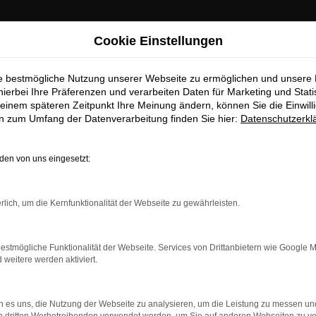
Cookie Einstellungen
ie bestmögliche Nutzung unserer Webseite zu ermöglichen und unsere
hierbei Ihre Präferenzen und verarbeiten Daten für Marketing und Stati
einem späteren Zeitpunkt Ihre Meinung ändern, können Sie die Einwillig
en zum Umfang der Datenverarbeitung finden Sie hier:
Datenschutzerkl
en von uns eingesetzt:
dung.
rlich, um die Kernfunktionalität der Webseite zu gewährleisten.
ne?
estmögliche Funktionalität der Webseite. Services von Drittanbietern wie Google 
en bestimmter Seiten verhindern. Funktioniert die Seite in ein
eitere werden aktiviert.
u beheben.
 es uns, die Nutzung der Webseite zu analysieren, um die Leistung zu messen u
system auf dem neuesten Stand sind.