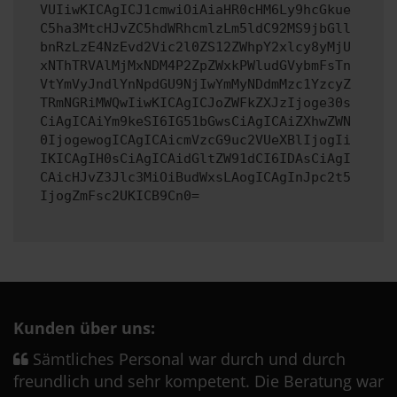
VUIiwKICAgICJ1cmwiOiAiaHR0cHM6Ly9hcGkue
C5ha3MtcHJvZC5hdWRhcmlzLm5ldC92MS9jbGll
bnRzLzE4NzEvd2Vic2l0ZS12ZWhpY2xlcy8yMjU
xNThTRVAlMjMxNDM4P2ZpZWxkPWludGVybmFsTn
VtYmVyJndlYnNpdGU9NjIwYmMyNDdmMzc1YzcyZ
TRmNGRiMWQwIiwKICAgICJoZWFkZXJzIjoge30s
CiAgICAiYm9keSI6IG51bGwsCiAgICAiZXhwZWN
0IjogewogICAgICAicmVzcG9uc2VUeXBlIjogIi
IKICAgIH0sCiAgICAidGltZW91dCI6IDAsCiAgI
CAicHJvZ3Jlc3MiOiBudWxsLAogICAgInJpc2t5
IjogZmFsc2UKICB9Cn0=
Kunden über uns:
Sämtliches Personal war durch und durch
freundlich und sehr kompetent. Die Beratung war