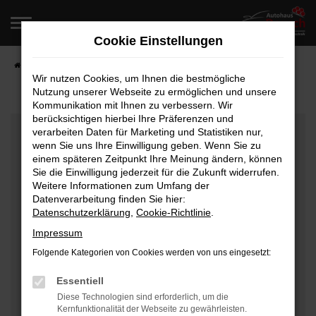
Zum
Hauptinhalt
Cookie Einstellungen
springen
Startseite
Fahrzeugangebote
Fahrzeugverkauf
Wir nutzen Cookies, um Ihnen die bestmögliche
Nutzung unserer Webseite zu ermöglichen und unsere
Kommunikation mit Ihnen zu verbessern. Wir
berücksichtigen hierbei Ihre Präferenzen und
Fehler: Network Error
verarbeiten Daten für Marketing und Statistiken nur,
wenn Sie uns Ihre Einwilligung geben. Wenn Sie zu
Beim Laden ist ein Fehler aufgetreten.
einem späteren Zeitpunkt Ihre Meinung ändern, können
Hier sind ein paar Tipps, die dir helfen können:
Sie die Einwilligung jederzeit für die Zukunft widerrufen.
Weitere Informationen zum Umfang der
Überprüfe deine Firewall und deine
Datenverarbeitung finden Sie hier:
Datenschutzerklärung
,
Cookie-Richtlinie
.
Internetverbindung.
Laden andere Webseiten, zum Beispiel deine
Impressum
Suchmaschine?
Folgende Kategorien von Cookies werden von uns eingesetzt:
Prüfe deine Browsererweiterungen.
Manche Erweiterungen, wie Werbeblocker, können
Essentiell
das Laden bestimmter Seiten verhindern.
Diese Technologien sind erforderlich, um die
Kernfunktionalität der Webseite zu gewährleisten.
Funktioniert die Seite in einem anderen Browser