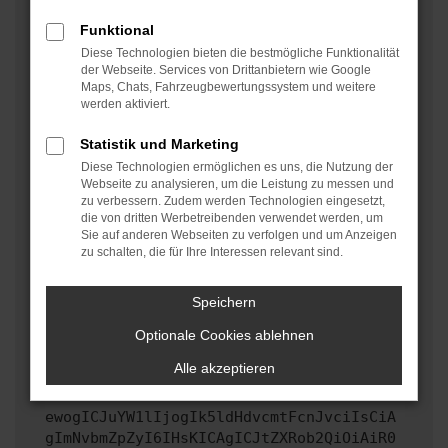
oder in einem privaten Fenster?
Funktional
Starte dein Gerät neu.
Diese Technologien bieten die bestmögliche Funktionalität
Das kann manchmal helfen, vorübergehende
der Webseite. Services von Drittanbietern wie Google
Maps, Chats, Fahrzeugbewertungssystem und weitere
Probleme zu beheben.
werden aktiviert.
Stelle sicher, dass dein Browser und dein
Betriebssystem auf dem neuesten Stand sind.
Statistik und Marketing
Veraltete Software birgt nicht nur ein
Diese Technologien ermöglichen es uns, die Nutzung der
Sicherheitsrisiko, sondern kann auch dazu führen,
Webseite zu analysieren, um die Leistung zu messen und
zu verbessern. Zudem werden Technologien eingesetzt,
dass bestimmte Funktionen nicht mehr unterstützt
die von dritten Werbetreibenden verwendet werden, um
werden.
Sie auf anderen Webseiten zu verfolgen und um Anzeigen
zu schalten, die für Ihre Interessen relevant sind.
Wende dich an den Webseitenbetreiber.
Wenn du alle oben genannten Schritte versucht hast,
kontaktiere uns bitte. Wir werden versuchen, das
Speichern
Problem zu beheben. Du kannst uns diesen Text
Optionale Cookies ablehnen
schicken, um uns bei der Fehlersuche zu
unterstützen:
Alle akzeptieren
ewogICJuYW1lIjogIk5ldHdvcmtFcnJvciIsCiA
gImNvbmZpZyI6IHsKICAgICJtZXRob2QiOiAiR0