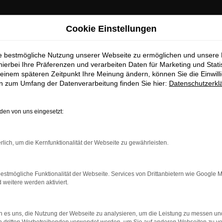
Cookie Einstellungen
ie bestmögliche Nutzung unserer Webseite zu ermöglichen und unsere
hierbei Ihre Präferenzen und verarbeiten Daten für Marketing und Stati
einem späteren Zeitpunkt Ihre Meinung ändern, können Sie die Einwillig
en zum Umfang der Datenverarbeitung finden Sie hier:
Datenschutzerkl
en von uns eingesetzt:
dung.
rlich, um die Kernfunktionalität der Webseite zu gewährleisten.
ne?
estmögliche Funktionalität der Webseite. Services von Drittanbietern wie Google 
en bestimmter Seiten verhindern. Funktioniert die Seite in ein
eitere werden aktiviert.
u beheben.
 es uns, die Nutzung der Webseite zu analysieren, um die Leistung zu messen u
system auf dem neuesten Stand sind.