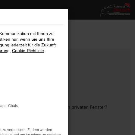
 Kommunikation mit Ihnen zu
stiken nur, wenn Sie uns Ihre
ung jederzeit für die Zukunft
ärung
,
Cookie-Richtlinie
.
Maps, Chats,
em anderen Browser oder in einem privaten Fenster?
nd zu verbessern. Zudem werden