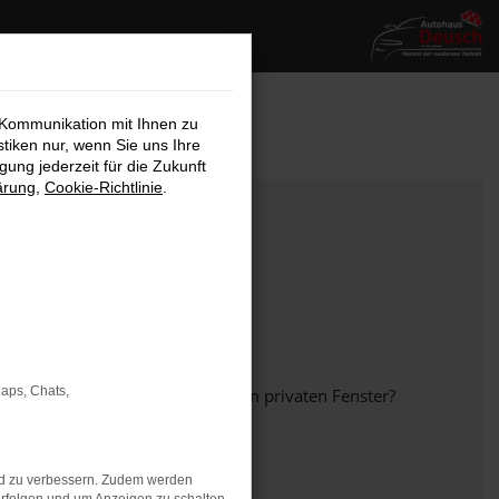
 Kommunikation mit Ihnen zu
stiken nur, wenn Sie uns Ihre
ung jederzeit für die Zukunft
ärung
,
Cookie-Richtlinie
.
Maps, Chats,
em anderen Browser oder in einem privaten Fenster?
nd zu verbessern. Zudem werden