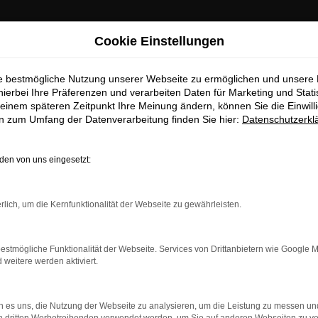
Cookie Einstellungen
ie bestmögliche Nutzung unserer Webseite zu ermöglichen und unsere
hierbei Ihre Präferenzen und verarbeiten Daten für Marketing und Stati
einem späteren Zeitpunkt Ihre Meinung ändern, können Sie die Einwillig
en zum Umfang der Datenverarbeitung finden Sie hier:
Datenschutzerkl
en von uns eingesetzt:
dung.
rlich, um die Kernfunktionalität der Webseite zu gewährleisten.
ne?
estmögliche Funktionalität der Webseite. Services von Drittanbietern wie Google 
en bestimmter Seiten verhindern. Funktioniert die Seite in ein
eitere werden aktiviert.
u beheben.
 es uns, die Nutzung der Webseite zu analysieren, um die Leistung zu messen u
system auf dem neuesten Stand sind.