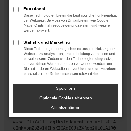
oder in einem privaten Fenster?
Funktional
Starte dein Gerät neu.
Diese Technologien bieten die bestmögliche Funktionalität
Das kann manchmal helfen, vorübergehende
der Webseite. Services von Drittanbietern wie Google
Maps, Chats, Fahrzeugbewertungssystem und weitere
Probleme zu beheben.
werden aktiviert.
Stelle sicher, dass dein Browser und dein
Betriebssystem auf dem neuesten Stand sind.
Statistik und Marketing
Veraltete Software birgt nicht nur ein
Diese Technologien ermöglichen es uns, die Nutzung der
Sicherheitsrisiko, sondern kann auch dazu führen,
Webseite zu analysieren, um die Leistung zu messen und
zu verbessern. Zudem werden Technologien eingesetzt,
dass bestimmte Funktionen nicht mehr unterstützt
die von dritten Werbetreibenden verwendet werden, um
werden.
Sie auf anderen Webseiten zu verfolgen und um Anzeigen
zu schalten, die für Ihre Interessen relevant sind.
Wende dich an den Webseitenbetreiber.
Wenn du alle oben genannten Schritte versucht hast,
kontaktiere uns bitte. Wir werden versuchen, das
Speichern
Problem zu beheben. Du kannst uns diesen Text
Optionale Cookies ablehnen
schicken, um uns bei der Fehlersuche zu
unterstützen:
Alle akzeptieren
ewogICJuYW1lIjogIk5ldHdvcmtFcnJvciIsCiA
gImNvbmZpZyI6IHsKICAgICJtZXRob2QiOiAiR0