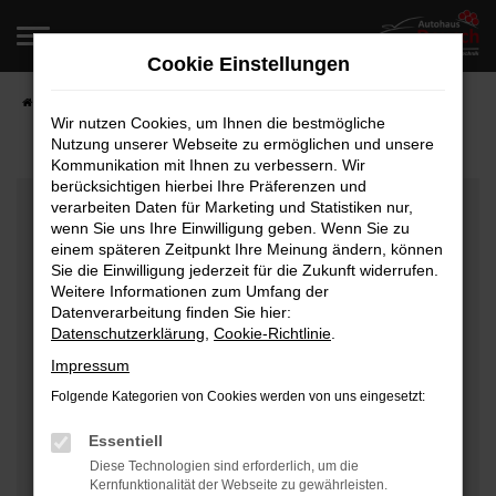
Zum
Hauptinhalt
Cookie Einstellungen
springen
Startseite
Fahrzeugangebote
Fahrzeugverkauf
Wir nutzen Cookies, um Ihnen die bestmögliche
Nutzung unserer Webseite zu ermöglichen und unsere
Kommunikation mit Ihnen zu verbessern. Wir
berücksichtigen hierbei Ihre Präferenzen und
Fehler: Network Error
verarbeiten Daten für Marketing und Statistiken nur,
wenn Sie uns Ihre Einwilligung geben. Wenn Sie zu
Beim Laden ist ein Fehler aufgetreten.
einem späteren Zeitpunkt Ihre Meinung ändern, können
Hier sind ein paar Tipps, die dir helfen können:
Sie die Einwilligung jederzeit für die Zukunft widerrufen.
Weitere Informationen zum Umfang der
Überprüfe deine Firewall und deine
Datenverarbeitung finden Sie hier:
Datenschutzerklärung
,
Cookie-Richtlinie
.
Internetverbindung.
Laden andere Webseiten, zum Beispiel deine
Impressum
Suchmaschine?
Folgende Kategorien von Cookies werden von uns eingesetzt:
Prüfe deine Browsererweiterungen.
Manche Erweiterungen, wie Werbeblocker, können
Essentiell
das Laden bestimmter Seiten verhindern.
Diese Technologien sind erforderlich, um die
Kernfunktionalität der Webseite zu gewährleisten.
Funktioniert die Seite in einem anderen Browser