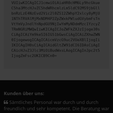
VUIiwKICAgICJ1cmwiOiAiaHR0cHM6Ly9hcGkue
C5ha3MtcHJvZC5hdWRhcmlzLm5ldC92MS9jbGll
bnRzLzE4NzEvd2Vic2l0ZS12ZWhpY2xlcy8yMjU
1NThTRVAlMjMxNDM4P2ZpZWxkPWludGVybmFsTn
VtYmVyJndlYnNpdGU9NjIwYmMyNDdmMzc1YzcyZ
TRmNGRiMWQwIiwKICAgICJoZWFkZXJzIjoge30s
CiAgICAiYm9keSI6IG51bGwsCiAgICAiZXhwZWN
0IjogewogICAgICAicmVzcG9uc2VUeXBlIjogIi
IKICAgIH0sCiAgICAidGltZW91dCI6IDAsCiAgI
CAicHJvZ3Jlc3MiOiBudWxsLAogICAgInJpc2t5
IjogZmFsc2UKICB9Cn0=
Kunden über uns:
Sämtliches Personal war durch und durch
freundlich und sehr kompetent. Die Beratung war