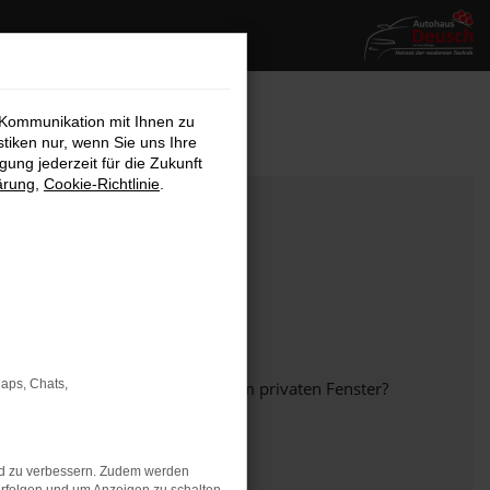
 Kommunikation mit Ihnen zu
stiken nur, wenn Sie uns Ihre
ung jederzeit für die Zukunft
ärung
,
Cookie-Richtlinie
.
Maps, Chats,
em anderen Browser oder in einem privaten Fenster?
nd zu verbessern. Zudem werden