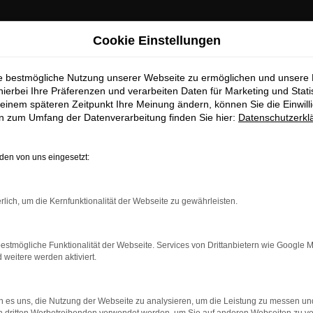
Cookie Einstellungen
ie bestmögliche Nutzung unserer Webseite zu ermöglichen und unsere
hierbei Ihre Präferenzen und verarbeiten Daten für Marketing und Stati
einem späteren Zeitpunkt Ihre Meinung ändern, können Sie die Einwillig
en zum Umfang der Datenverarbeitung finden Sie hier:
Datenschutzerkl
en von uns eingesetzt:
dung.
rlich, um die Kernfunktionalität der Webseite zu gewährleisten.
ne?
estmögliche Funktionalität der Webseite. Services von Drittanbietern wie Google 
en bestimmter Seiten verhindern. Funktioniert die Seite in ein
eitere werden aktiviert.
u beheben.
 es uns, die Nutzung der Webseite zu analysieren, um die Leistung zu messen u
system auf dem neuesten Stand sind.