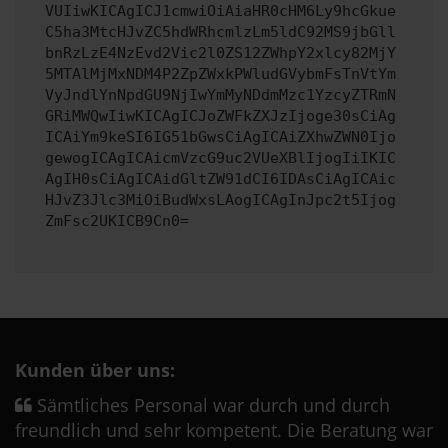
VUIiwKICAgICJ1cmwiOiAiaHR0cHM6Ly9hcGkue
C5ha3MtcHJvZC5hdWRhcmlzLm5ldC92MS9jbGll
bnRzLzE4NzEvd2Vic2l0ZS12ZWhpY2xlcy82MjY
5MTAlMjMxNDM4P2ZpZWxkPWludGVybmFsTnVtYm
VyJndlYnNpdGU9NjIwYmMyNDdmMzc1YzcyZTRmN
GRiMWQwIiwKICAgICJoZWFkZXJzIjoge30sCiAg
ICAiYm9keSI6IG51bGwsCiAgICAiZXhwZWN0Ijo
gewogICAgICAicmVzcG9uc2VUeXBlIjogIiIKIC
AgIH0sCiAgICAidGltZW91dCI6IDAsCiAgICAic
HJvZ3Jlc3MiOiBudWxsLAogICAgInJpc2t5Ijog
ZmFsc2UKICB9Cn0=
Kunden über uns:
Sämtliches Personal war durch und durch
freundlich und sehr kompetent. Die Beratung war