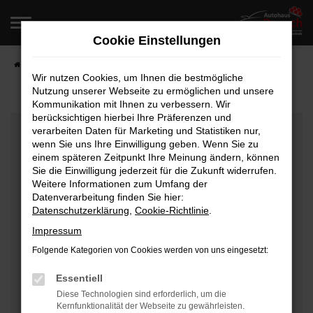
Zum
Hauptinhalt
Cookie Einstellungen
springen
Startseite
Fahrzeugangebote
Fahrzeugverkauf
Wir nutzen Cookies, um Ihnen die bestmögliche
Nutzung unserer Webseite zu ermöglichen und unsere
Kommunikation mit Ihnen zu verbessern. Wir
berücksichtigen hierbei Ihre Präferenzen und
Fehler: Network Error
verarbeiten Daten für Marketing und Statistiken nur,
wenn Sie uns Ihre Einwilligung geben. Wenn Sie zu
Beim Laden ist ein Fehler aufgetreten.
einem späteren Zeitpunkt Ihre Meinung ändern, können
Hier sind ein paar Tipps, die dir helfen können:
Sie die Einwilligung jederzeit für die Zukunft widerrufen.
Weitere Informationen zum Umfang der
Überprüfe deine Firewall und deine
Datenverarbeitung finden Sie hier:
Datenschutzerklärung
,
Cookie-Richtlinie
.
Internetverbindung.
Laden andere Webseiten, zum Beispiel deine
Impressum
Suchmaschine?
Folgende Kategorien von Cookies werden von uns eingesetzt:
Prüfe deine Browsererweiterungen.
Manche Erweiterungen, wie Werbeblocker, können
Essentiell
das Laden bestimmter Seiten verhindern.
Diese Technologien sind erforderlich, um die
Kernfunktionalität der Webseite zu gewährleisten.
Funktioniert die Seite in einem anderen Browser