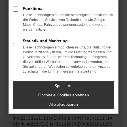
oder in einem privaten Fenster?
Funktional
Starte dein Gerät neu.
Diese Technologien bieten die bestmögliche Funktionalität
Das kann manchmal helfen, vorübergehende
der Webseite. Services von Drittanbietern wie Google
Maps, Chats, Fahrzeugbewertungssystem und weitere
Probleme zu beheben.
werden aktiviert.
Stelle sicher, dass dein Browser und dein
Betriebssystem auf dem neuesten Stand sind.
Statistik und Marketing
Veraltete Software birgt nicht nur ein
Diese Technologien ermöglichen es uns, die Nutzung der
Sicherheitsrisiko, sondern kann auch dazu führen,
Webseite zu analysieren, um die Leistung zu messen und
zu verbessern. Zudem werden Technologien eingesetzt,
dass bestimmte Funktionen nicht mehr unterstützt
die von dritten Werbetreibenden verwendet werden, um
werden.
Sie auf anderen Webseiten zu verfolgen und um Anzeigen
zu schalten, die für Ihre Interessen relevant sind.
Wende dich an den Webseitenbetreiber.
Wenn du alle oben genannten Schritte versucht hast,
kontaktiere uns bitte. Wir werden versuchen, das
Speichern
Problem zu beheben. Du kannst uns diesen Text
Optionale Cookies ablehnen
schicken, um uns bei der Fehlersuche zu
unterstützen:
Alle akzeptieren
ewogICJuYW1lIjogIk5ldHdvcmtFcnJvciIsCiA
gImNvbmZpZyI6IHsKICAgICJtZXRob2QiOiAiR0