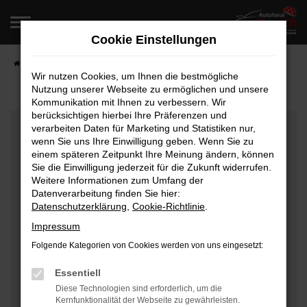
Zum
Hauptinhalt
Cookie Einstellungen
springen
Startseite
Fahrzeugangebote
Fahrzeugverkauf
Wir nutzen Cookies, um Ihnen die bestmögliche
Nutzung unserer Webseite zu ermöglichen und unsere
Kommunikation mit Ihnen zu verbessern. Wir
berücksichtigen hierbei Ihre Präferenzen und
Fehler: Network Error
verarbeiten Daten für Marketing und Statistiken nur,
wenn Sie uns Ihre Einwilligung geben. Wenn Sie zu
Beim Laden ist ein Fehler aufgetreten.
einem späteren Zeitpunkt Ihre Meinung ändern, können
Hier sind ein paar Tipps, die dir helfen können:
Sie die Einwilligung jederzeit für die Zukunft widerrufen.
Weitere Informationen zum Umfang der
Überprüfe deine Firewall und deine
Datenverarbeitung finden Sie hier:
Datenschutzerklärung
,
Cookie-Richtlinie
.
Internetverbindung.
Laden andere Webseiten, zum Beispiel deine
Impressum
Suchmaschine?
Folgende Kategorien von Cookies werden von uns eingesetzt:
Prüfe deine Browsererweiterungen.
Manche Erweiterungen, wie Werbeblocker, können
Essentiell
das Laden bestimmter Seiten verhindern.
Diese Technologien sind erforderlich, um die
Kernfunktionalität der Webseite zu gewährleisten.
Funktioniert die Seite in einem anderen Browser