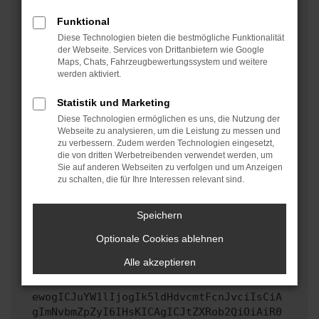
oder in einem privaten Fenster?
Funktional
Starte dein Gerät neu.
Diese Technologien bieten die bestmögliche Funktionalität
Das kann manchmal helfen, vorübergehende
der Webseite. Services von Drittanbietern wie Google
Maps, Chats, Fahrzeugbewertungssystem und weitere
Probleme zu beheben.
werden aktiviert.
Stelle sicher, dass dein Browser und dein
Betriebssystem auf dem neuesten Stand sind.
Statistik und Marketing
Veraltete Software birgt nicht nur ein
Diese Technologien ermöglichen es uns, die Nutzung der
Sicherheitsrisiko, sondern kann auch dazu führen,
Webseite zu analysieren, um die Leistung zu messen und
zu verbessern. Zudem werden Technologien eingesetzt,
dass bestimmte Funktionen nicht mehr unterstützt
die von dritten Werbetreibenden verwendet werden, um
werden.
Sie auf anderen Webseiten zu verfolgen und um Anzeigen
zu schalten, die für Ihre Interessen relevant sind.
Wende dich an den Webseitenbetreiber.
Wenn du alle oben genannten Schritte versucht hast,
kontaktiere uns bitte. Wir werden versuchen, das
Speichern
Problem zu beheben. Du kannst uns diesen Text
Optionale Cookies ablehnen
schicken, um uns bei der Fehlersuche zu
unterstützen:
Alle akzeptieren
ewogICJuYW1lIjogIk5ldHdvcmtFcnJvciIsCiA
gImNvbmZpZyI6IHsKICAgICJtZXRob2QiOiAiR0