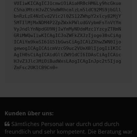
VUIiwKICAgICJ1cmwiOiAiaHR0cHM6Ly9hcGkue
C5ha3MtcHJvZC5hdWRhcmlzLm5ldC92MS9jbGll
bnRzLzE4NzEvd2Vic2l0ZS12ZWhpY2xlcy82MjY
5MTIlMjMxNDM4P2ZpZWxkPWludGVybmFsTnVtYm
VyJndlYnNpdGU9NjIwYmMyNDdmMzc1YzcyZTRmN
GRiMWQwIiwKICAgICJoZWFkZXJzIjoge30sCiAg
ICAiYm9keSI6IG51bGwsCiAgICAiZXhwZWN0Ijo
gewogICAgICAicmVzcG9uc2VUeXBlIjogIiIKIC
AgIH0sCiAgICAidGltZW91dCI6IDAsCiAgICAic
HJvZ3Jlc3MiOiBudWxsLAogICAgInJpc2t5Ijog
ZmFsc2UKICB9Cn0=
Kunden über uns:
Sämtliches Personal war durch und durch
freundlich und sehr kompetent. Die Beratung war