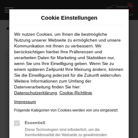
Zum
Hauptinhalt
Cookie Einstellungen
springen
Startseite
Fahrzeugangebote
Fahrzeugverkauf
Wir nutzen Cookies, um Ihnen die bestmögliche
Nutzung unserer Webseite zu ermöglichen und unsere
Kommunikation mit Ihnen zu verbessern. Wir
berücksichtigen hierbei Ihre Präferenzen und
Fehler: Network Error
verarbeiten Daten für Marketing und Statistiken nur,
wenn Sie uns Ihre Einwilligung geben. Wenn Sie zu
Beim Laden ist ein Fehler aufgetreten.
einem späteren Zeitpunkt Ihre Meinung ändern, können
Hier sind ein paar Tipps, die dir helfen können:
Sie die Einwilligung jederzeit für die Zukunft widerrufen.
Weitere Informationen zum Umfang der
Überprüfe deine Firewall und deine
Datenverarbeitung finden Sie hier:
Datenschutzerklärung
,
Cookie-Richtlinie
.
Internetverbindung.
Laden andere Webseiten, zum Beispiel deine
Impressum
Suchmaschine?
Folgende Kategorien von Cookies werden von uns eingesetzt:
Prüfe deine Browsererweiterungen.
Manche Erweiterungen, wie Werbeblocker, können
Essentiell
das Laden bestimmter Seiten verhindern.
Diese Technologien sind erforderlich, um die
Kernfunktionalität der Webseite zu gewährleisten.
Funktioniert die Seite in einem anderen Browser