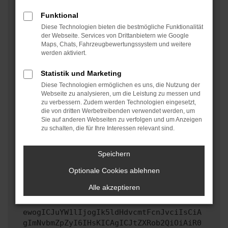
oder in einem privaten Fenster?
Funktional
Starte dein Gerät neu.
Diese Technologien bieten die bestmögliche Funktionalität
Das kann manchmal helfen, vorübergehende
der Webseite. Services von Drittanbietern wie Google
Maps, Chats, Fahrzeugbewertungssystem und weitere
Probleme zu beheben.
werden aktiviert.
Stelle sicher, dass dein Browser und dein
Betriebssystem auf dem neuesten Stand sind.
Statistik und Marketing
Veraltete Software birgt nicht nur ein
Diese Technologien ermöglichen es uns, die Nutzung der
Sicherheitsrisiko, sondern kann auch dazu führen,
Webseite zu analysieren, um die Leistung zu messen und
zu verbessern. Zudem werden Technologien eingesetzt,
dass bestimmte Funktionen nicht mehr unterstützt
die von dritten Werbetreibenden verwendet werden, um
werden.
Sie auf anderen Webseiten zu verfolgen und um Anzeigen
zu schalten, die für Ihre Interessen relevant sind.
Wende dich an den Webseitenbetreiber.
Wenn du alle oben genannten Schritte versucht hast,
kontaktiere uns bitte. Wir werden versuchen, das
Speichern
Problem zu beheben. Du kannst uns diesen Text
Optionale Cookies ablehnen
schicken, um uns bei der Fehlersuche zu
unterstützen:
Alle akzeptieren
ewogICJuYW1lIjogIk5ldHdvcmtFcnJvciIsCiA
gImNvbmZpZyI6IHsKICAgICJtZXRob2QiOiAiR0