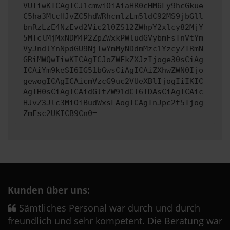
VUIiwKICAgICJ1cmwiOiAiaHR0cHM6Ly9hcGkue
C5ha3MtcHJvZC5hdWRhcmlzLm5ldC92MS9jbGll
bnRzLzE4NzEvd2Vic2l0ZS12ZWhpY2xlcy82MjY
5MTclMjMxNDM4P2ZpZWxkPWludGVybmFsTnVtYm
VyJndlYnNpdGU9NjIwYmMyNDdmMzc1YzcyZTRmN
GRiMWQwIiwKICAgICJoZWFkZXJzIjoge30sCiAg
ICAiYm9keSI6IG51bGwsCiAgICAiZXhwZWN0Ijo
gewogICAgICAicmVzcG9uc2VUeXBlIjogIiIKIC
AgIH0sCiAgICAidGltZW91dCI6IDAsCiAgICAic
HJvZ3Jlc3MiOiBudWxsLAogICAgInJpc2t5Ijog
ZmFsc2UKICB9Cn0=
Kunden über uns:
Sämtliches Personal war durch und durch
freundlich und sehr kompetent. Die Beratung war