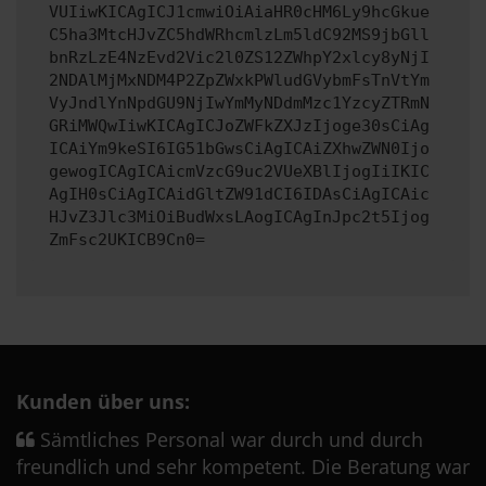
VUIiwKICAgICJ1cmwiOiAiaHR0cHM6Ly9hcGkue
C5ha3MtcHJvZC5hdWRhcmlzLm5ldC92MS9jbGll
bnRzLzE4NzEvd2Vic2l0ZS12ZWhpY2xlcy8yNjI
2NDAlMjMxNDM4P2ZpZWxkPWludGVybmFsTnVtYm
VyJndlYnNpdGU9NjIwYmMyNDdmMzc1YzcyZTRmN
GRiMWQwIiwKICAgICJoZWFkZXJzIjoge30sCiAg
ICAiYm9keSI6IG51bGwsCiAgICAiZXhwZWN0Ijo
gewogICAgICAicmVzcG9uc2VUeXBlIjogIiIKIC
AgIH0sCiAgICAidGltZW91dCI6IDAsCiAgICAic
HJvZ3Jlc3MiOiBudWxsLAogICAgInJpc2t5Ijog
ZmFsc2UKICB9Cn0=
Kunden über uns:
Sämtliches Personal war durch und durch
freundlich und sehr kompetent. Die Beratung war