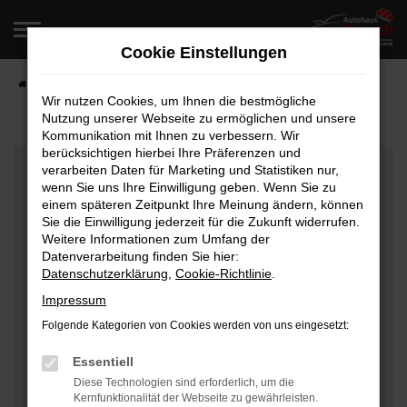
Zum
Hauptinhalt
Cookie Einstellungen
springen
Startseite
Fahrzeugangebote
Fahrzeugverkauf
Wir nutzen Cookies, um Ihnen die bestmögliche
Nutzung unserer Webseite zu ermöglichen und unsere
Kommunikation mit Ihnen zu verbessern. Wir
berücksichtigen hierbei Ihre Präferenzen und
Fehler: Network Error
verarbeiten Daten für Marketing und Statistiken nur,
wenn Sie uns Ihre Einwilligung geben. Wenn Sie zu
Beim Laden ist ein Fehler aufgetreten.
einem späteren Zeitpunkt Ihre Meinung ändern, können
Hier sind ein paar Tipps, die dir helfen können:
Sie die Einwilligung jederzeit für die Zukunft widerrufen.
Weitere Informationen zum Umfang der
Überprüfe deine Firewall und deine
Datenverarbeitung finden Sie hier:
Datenschutzerklärung
,
Cookie-Richtlinie
.
Internetverbindung.
Laden andere Webseiten, zum Beispiel deine
Impressum
Suchmaschine?
Folgende Kategorien von Cookies werden von uns eingesetzt:
Prüfe deine Browsererweiterungen.
Manche Erweiterungen, wie Werbeblocker, können
Essentiell
das Laden bestimmter Seiten verhindern.
Diese Technologien sind erforderlich, um die
Kernfunktionalität der Webseite zu gewährleisten.
Funktioniert die Seite in einem anderen Browser