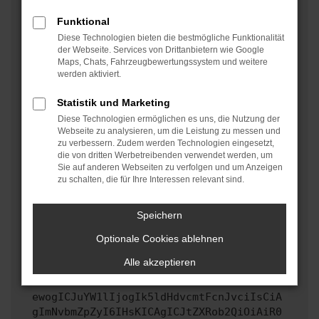
oder in einem privaten Fenster?
Funktional
Starte dein Gerät neu.
Diese Technologien bieten die bestmögliche Funktionalität
Das kann manchmal helfen, vorübergehende
der Webseite. Services von Drittanbietern wie Google
Maps, Chats, Fahrzeugbewertungssystem und weitere
Probleme zu beheben.
werden aktiviert.
Stelle sicher, dass dein Browser und dein
Betriebssystem auf dem neuesten Stand sind.
Statistik und Marketing
Veraltete Software birgt nicht nur ein
Diese Technologien ermöglichen es uns, die Nutzung der
Sicherheitsrisiko, sondern kann auch dazu führen,
Webseite zu analysieren, um die Leistung zu messen und
zu verbessern. Zudem werden Technologien eingesetzt,
dass bestimmte Funktionen nicht mehr unterstützt
die von dritten Werbetreibenden verwendet werden, um
werden.
Sie auf anderen Webseiten zu verfolgen und um Anzeigen
zu schalten, die für Ihre Interessen relevant sind.
Wende dich an den Webseitenbetreiber.
Wenn du alle oben genannten Schritte versucht hast,
kontaktiere uns bitte. Wir werden versuchen, das
Speichern
Problem zu beheben. Du kannst uns diesen Text
Optionale Cookies ablehnen
schicken, um uns bei der Fehlersuche zu
unterstützen:
Alle akzeptieren
ewogICJuYW1lIjogIk5ldHdvcmtFcnJvciIsCiA
gImNvbmZpZyI6IHsKICAgICJtZXRob2QiOiAiR0